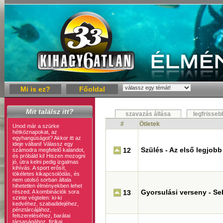
Mi is ez?
Főoldal
Mit találsz itt?
szavazás állása
legfrisseb
#
Ötletek
Unod már a szürke
hétköznapokat, az
egyhangúságot? Akkor itt az
ideje váltani! Válassz egy
Szülés - Az első legjob
12
számodra megfelelő kalandot,
és próbáld ki! Hiszen mozogni
jó, útra kelni pedig izgalmas
kihívás. A sport erősít,
tökéletes kikapcsolódás, és
nem utolsó sorban általa
hihetetlen élményekben lehet
Gyorsulási verseny - Se
részed. A kombinációk sora
13
szinte végtelen: ki-ki
kedvéhez, szabadidejéhez,
pénztárcájához,
felszereléséhez, barátai
társaságához, fizikai