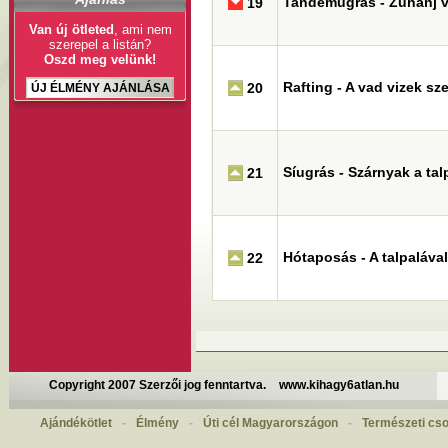
Tandemugrás - Zuhanj 
19
Van új ötleted
, ami nem
szerepel a listán?
Oszd meg velünk!
Rafting - A vad vizek s
20
ÚJ ÉLMÉNY AJÁNLÁSA
Síugrás - Szárnyak a ta
21
Hótaposás - A talpaláva
22
Copyright 2007 Szerzői jog fenntartva.
www.kihagy6atlan.hu
Ajándékötlet
-
Élmény
-
Úti cél Magyarországon
-
Természeti cs