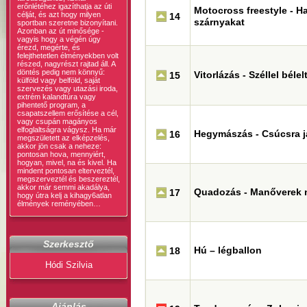
erőnlétéhez igazíthatja az úti
Motocross freestyle - H
célját, és azt hogy milyen
14
szárnyakat
sportban szeretne bizonyítani.
Azonban az út minősége -
vagyis hogy a végén úgy
érezd, megérte, és
felejthetetlen élményekben volt
részed, nagyrészt rajtad áll. A
döntés pedig nem könnyű:
Vitorlázás - Széllel bélel
15
külföld vagy belföld, saját
szervezés vagy utazási iroda,
extrém kalandtúra vagy
pihentető program, a
csapatszellem erősítése a cél,
vagy csupán magányos
elfoglaltságra vágysz. Ha már
Hegymászás - Csúcsra j
16
megszületett az elképzelés,
akkor jön csak a neheze:
pontosan hova, mennyiért,
hogyan, mivel, na és kivel. Ha
mindent pontosan elterveztél,
megszerveztél és beszereztél,
akkor már semmi akadálya,
Quadozás - Manőverek 
17
hogy útra kelj a kihagy6atlan
élmények reményében…
Szerkesztő
Hú – légballon
18
Hódi Szilvia
Ajánlás