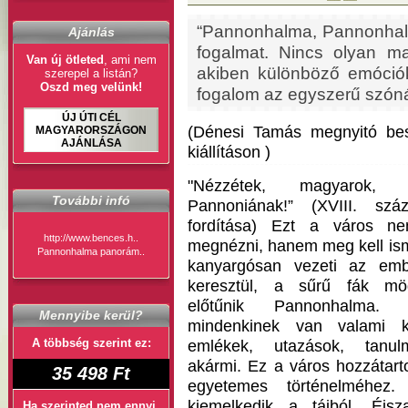
“Pannonhalma, Pannonhalm
Ajánlás
fogalmat. Nincs olyan ma
Van új ötleted
, ami nem
akiben különböző emóció
szerepel a listán?
Oszd meg velünk!
fogalom az egyszerű szónál
ÚJ ÚTI CÉL
(Dénesi Tamás megnyitó bes
MAGYARORSZÁGON
AJÁNLÁSA
kiállításon )
"Nézzétek, magyarok,
További infó
Pannoniának!” (XVIII. száza
fordítása) Ezt a város n
http://www.bences.h..
megnézni, hanem meg kell ism
Pannonhalma panorám..
kanyargósan vezeti az em
keresztül, a sűrű fák mö
előtűnik Pannonhalma. 
Mennyibe kerül?
mindenkinek van valami k
A többség szerint ez:
emlékek, utazások, tanul
akármi. Ez a város hozzátar
35 498 Ft
egyetemes történelméhez
kiemelkedik a tájból. Éj
Ha szerinted nem ennyi,