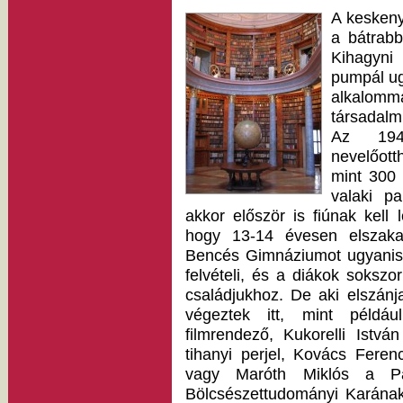
A keskeny
a bátrabb
Kihagyni
pumpál ug
alkalomm
társadalmi
Az 194
nevelőott
mint 300 
valaki p
akkor először is fiúnak kell
hogy 13-14 évesen elszaka
Bencés Gimnáziumot ugyanis 
felvételi, és a diákok soks
családjukhoz. De aki elszán
végeztek itt, mint példáu
filmrendező, Kukorelli Istv
tihanyi perjel, Kovács Fer
vagy Maróth Miklós a Pá
Bölcsészettudományi Karának