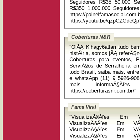
Seguidores R$35 50.000 Se
R$350 1.000.000 Seguidores R$3500 Link do Site
https://painelfamasocial.com.br/ref/3h
https://youtu.be/qzpCZGde
Coberturas N&R
"OlĂĄ Kihagy6atlan tudo bem? Com mais de 20 ano
histĂłria, somos jĂĄ referĂŞn
Coberturas para eventos, 
ServiĂ§os de Serralheria em geral. Lembrando q
todo Brasil, saiba mais, entr
e whatsApp (11) 9 5926-9086 
mais informaĂ§Ăľe
https://coberturasnr.com.br/"
Fama Viral
"VisualizaĂ§Ăľes Em VĂ
VisualizaĂ§Ăľes Em VĂ
VisualizaĂ§Ăľes Em VĂ
VisualizaĂ§Ăľes Em VĂ