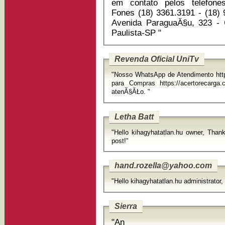
em contato pelos telefone
Fones (18) 3361.3191 - (18) 
Avenida ParaguaĂ§u, 323 -
Paulista-SP "
Revenda Oficial UniTv
"Nosso WhatsApp de Atendimento https://wa.l
para Compras https://acertorecarga.com/ Desde jĂĄ agrade
atenĂ§ĂŁo. "
Letha Batt
"Hello kihagyhatatlan.hu owner, Thanks
post!"
hand.rozella@yahoo.com
"Hello kihagyhatatlan.hu administrator,
Sierra
"An en