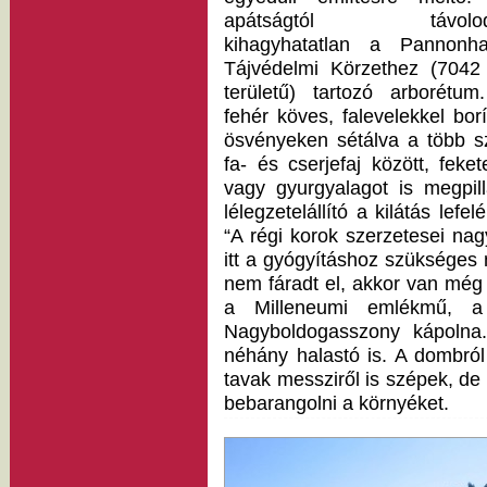
apátságtól távolod
kihagyhatatlan a Pannonha
Tájvédelmi Körzethez (7042
területű) tartozó arborétum
fehér köves, falevelekkel borí
ösvényeken sétálva a több s
fa- és cserjefaj között, fek
vagy gyurgyalagot is megpil
lélegzetelállító a kilátás lefe
“A régi korok szerzetesei nag
itt a gyógyításhoz szükséges
nem fáradt el, akkor van még 
a Milleneumi emlékmű, a
Nagyboldogasszony kápoln
néhány halastó is. A dombról 
tavak messziről is szépek, de
bebarangolni a környéket.