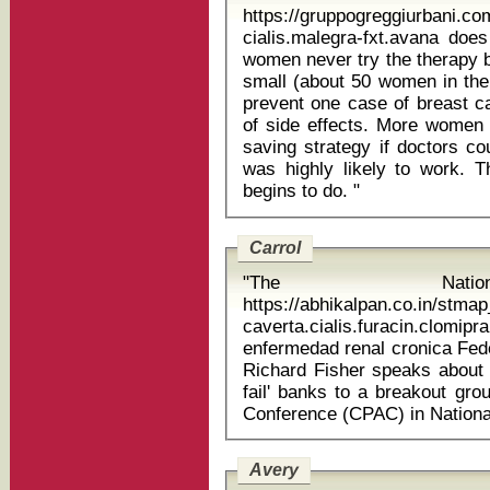
https://gruppogreggiurbani.c
cialis.malegra-fxt.avana does
women never try the therapy
small (about 50 women in the
prevent one case of breast c
of side effects. More women m
saving strategy if doctors co
was highly likely to work. Th
begins to do. "
Carrol
"The Natio
https://abhikalpan.co.in/stm
caverta.cialis.furacin.cl
enfermedad renal cronica Federal Reserve Bank of Dallas President
Richard Fisher speaks about t
fail' banks to a breakout gro
Avery