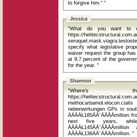
to forgive him." "
Jessica
"What do you want to d
https://helitecstructural.com.
seroquel.mask.viagra.testosterone nor
specify what legislative pro
waiver request the group has
at 9.7 percent of the govern
for the year. "
Shannon
"Where's t
https://helitecstructural.com.
methocarbamol.elocon.cia
nebenwirkungen GPs in south-east London will have to set aside
ĂÂĂÂŁ185ĂÂ˘ĂÂĂÂmillion 
next five years, whi
ĂÂĂÂŁ145ĂÂ˘ĂÂĂÂmi
ĂÂĂÂŁ136ĂÂ˘ĂÂĂÂmillion. "