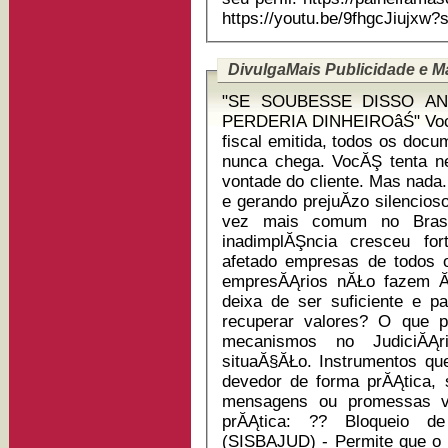
https://youtu.be/9fhgcJiujx
DivulgaMais Publicidade e M
"SE SOUBESSE DISSO AN
PERDERIA DINHEIROâŚ" VocĂŞ tem uma venda concluĂ­da, a nota
fiscal emitida, todos os do
nunca chega. VocĂŞ tenta n
vontade do cliente. Mas nada.
e gerando prejuĂ­zo silencioso. Esse cenĂĄrio tem se tornado 
vez mais comum no Brasi
inadimplĂŞncia cresceu fo
afetado empresas de todos os tamanhos. A
empresĂĄrios nĂŁo fazem Ă
deixa de ser suficiente e p
recuperar valores? O que poucos sabem ĂŠ que hoje existem
mecanismos no JudiciĂĄ
situaĂ§ĂŁo. Instrumentos qu
devedor de forma prĂĄtica,
mensagens ou promessas vazias. Veja como isso
prĂĄtica: ?? Bloqueio de valores nas contas bancĂĄrias
(SISBAJUD) - Permite que o ju