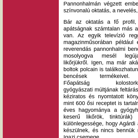
Pannonhalmán végzett embert
színvonalú oktatás, a nevelés
Bár az oktatás a fő profil,
apátságnak számtalan más a
van. Az egyik televízió regg
magazinműsorában például 
reverendás pannonhalmi ben
mosolyogva mesél legúj
likőrjükről. Igen, ma már aká
boltok polcain is találkozhatu
bencések termékeivel
Főapátság kolostorke
gyógyászati múltjának feltárá
kéziratos és nyomtatott kön
mint 600 ősi receptet is tart
éves hagyománya a gyógyha
keserű likőrök, tinktúrák
különlegessége, hogy Agárdi
készülnek, és nincs bennük
Igazi csemege.