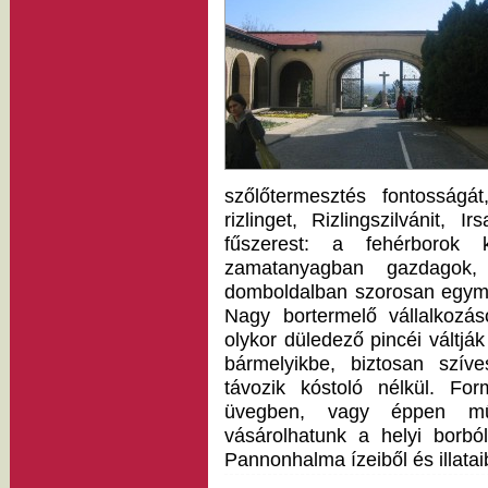
szőlőtermesztés fontosságát
rizlinget, Rizlingszilvánit, I
fűszerest: a fehérborok 
zamatanyagban gazdagok, h
domboldalban szorosan egymá
Nagy bortermelő vállalkozás
olykor düledező pincéi váltják
bármelyikbe, biztosan szív
távozik kóstoló nélkül. For
üvegben, vagy éppen mű
vásárolhatunk a helyi borbó
Pannonhalma ízeiből és illatai