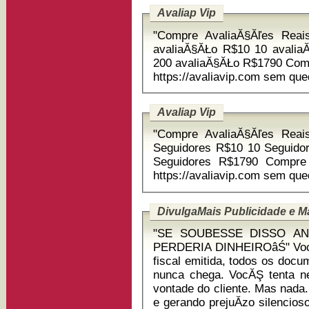
Avaliap Vip
"Compre AvaliaĂ§Ăľes Reai
avaliaĂ§ĂŁo R$10 10 avali
200 avaliaĂ§ĂŁo R$1790 Compre AvaliĂ§Ăľes no seu negocio agora
https://avaliavip.com se
Avaliap Vip
"Compre AvaliaĂ§Ăľes Reai
Seguidores R$10 10 Seguido
Seguidores R$1790 Compre AvaliĂ§Ăľes no seu negocio agora
https://avaliavip.com se
DivulgaMais Publicidade e M
"SE SOUBESSE DISSO AN
PERDERIA DINHEIROâŚ" VocĂŞ tem uma venda concluĂ­da, a nota
fiscal emitida, todos os do
nunca chega. VocĂŞ tenta n
vontade do cliente. Mas nada.
e gerando prejuĂ­zo silencioso. Esse cenĂĄrio tem se tornado 