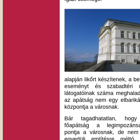
alapján likőrt készítenek, a
eseményt és szabadtéri 
látogatóinak száma meghaladj
az apátság nem egy elbariká
központja a városnak.
Bár tagadhatatlan, hog
főapátság a legimpozáns
pontja a városnak, de nem
egyedüli említésre méltó.