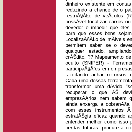
dinheiro existente em contas
reduzindo a chance de o patrimĂ´ni
restriĂ§ĂŁo de veĂ­culos 
possĂ­vel localizar carros 
devedor e impedir que eles 
para que esses bens sejam ut
LocalizaĂ§ĂŁo de imĂłveis em 
permitem saber se o deved
qualquer estado, amplian
crĂŠdito. ?? Mapeamento de vĂ­nculos empresariais e patrimĂ´nio
oculto (SNIPER) - Ferrame
participaĂ§Ăľes em empresas 
facilitando achar recursos
Cada uma dessas ferramenta
transformar uma dĂ­vida 
recuperar o que ĂŠ devi
empresĂĄrios nem sabem que existem. A m
ainda enxerga a cobranĂ§a
com esses instrumentos Ă
estratĂŠgia eficaz quando aplic
entender melhor como isso p
perdas futuras, procure a o