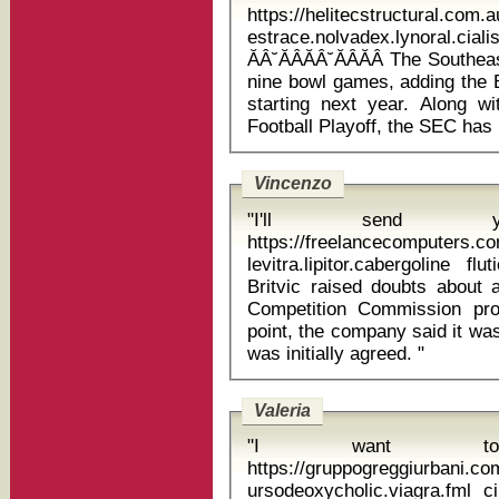
https://helitecstructural.com.
estrace.nolvadex.lynor
ĂÂ˘ĂÂĂÂ˘ĂÂĂÂ The South
nine bowl games, adding the B
starting next year. Along w
Vincenzo
"I'll send
https://freelancecomputers.c
levitra.lipitor.cabergoline 
Britvic raised doubts about 
Competition Commission pro
point, the company said it was
was initially agreed. "
Valeria
"I want t
https://gruppogreggiurbani.c
ursodeoxycholic.viagra.fml 