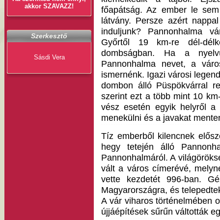
akkor SZAVAZZ!
főapátság. Az ember le sem
látvány. Persze azért nappal
induljunk? Pannonhalma v
Szerkesztő
Győrtől 19 km-re dél-délk
dombságban. Ha a nyelvú
Sásdi Vera
Pannonhalma nevet, a váro
ismernénk. Igazi városi legen
dombon álló Püspökvárral re
szerint ezt a több mint 10 km-
vész esetén egyik helyről a 
menekülni és a javakat menten
Tíz emberből kilencnek elős
hegy tetején álló Pannonh
Pannonhalmáról. A világöröksé
vált a város címerévé, melyne
vette kezdetét 996-ban. Gé
Magyarországra, és telepedte
A vár viharos történelmében o
újjáépítések sűrűn váltották e