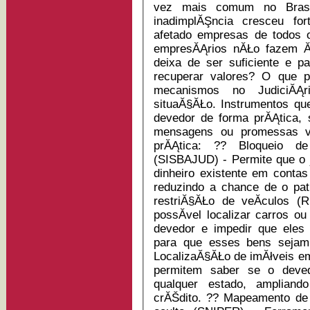
vez mais comum no Brasi
inadimplĂŞncia cresceu fo
afetado empresas de todos os tamanhos. A
empresĂĄrios nĂŁo fazem Ă
deixa de ser suficiente e p
recuperar valores? O que poucos sabem ĂŠ que hoje existem
mecanismos no JudiciĂĄ
situaĂ§ĂŁo. Instrumentos qu
devedor de forma prĂĄtica,
mensagens ou promessas vazias. Veja como isso
prĂĄtica: ?? Bloqueio de valores nas contas bancĂĄrias
(SISBAJUD) - Permite que o ju
dinheiro existente em contas
reduzindo a chance de o patrimĂ´ni
restriĂ§ĂŁo de veĂ­culos 
possĂ­vel localizar carros 
devedor e impedir que eles 
para que esses bens sejam ut
LocalizaĂ§ĂŁo de imĂłveis em 
permitem saber se o deved
qualquer estado, amplian
crĂŠdito. ?? Mapeamento de vĂ­nculos empresariais e patrimĂ´nio