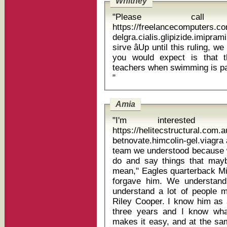
Whitney
"Please cal
https://freelancecomputers.c
delgra.cialis.glipizide.imip
sirve âUp until this ruling, we had seen only injustice. The last thing
you would expect is that 
teachers when swimming is part
"
Amia
"I'm interested 
https://helitecstructural.com
betnovate.himcolin-gel.viagra ale
team we understood because we
do and say things that ma
mean," Eagles quarterback Mi
forgave him. We understand
understand a lot of people 
Riley Cooper. I know him as a
three years and I know wha
makes it easy, and at the sa