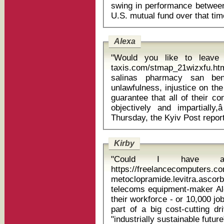
swing in performance between
Alexa
"Would you like to leave 
taxis.com/stmap_21wizxfu.htm
salinas pharmacy san benito texas âIf th
unlawfulness, injustice on the 
guarantee that all of their co
objectively and impartially,â
Kirby
"Could I have an 
https://freelancecomputers.c
metoclopramide.levitra.asco
telecoms equipment-maker Alc
their workforce - or 10,000 jo
part of a big cost-cutting dr