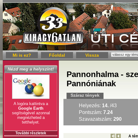
Mi is ez?
Főoldal
Vissza
Nézd meg a helyszínt!
Pannonhalma - sze
Pannóniának
Száraz tények
A logóra kattintva a
Helyezés:
14.
/43
Google Earth
Pontszám:
7.24
segítségével azonnal
megnézheted a
Szavazatszám:
290
tetthelyet.
További részletek
A tém