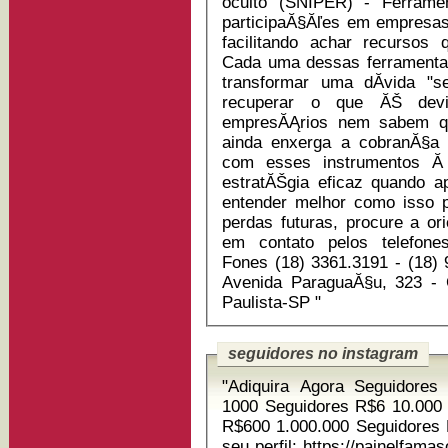
oculto (SNIPER) - Ferrame
participaĂ§Ăľes em empresas 
facilitando achar recursos
Cada uma dessas ferramenta
transformar uma dĂ­vida 
recuperar o que ĂŠ devi
empresĂĄrios nem sabem que existem. A m
ainda enxerga a cobranĂ§a
com esses instrumentos Ă
estratĂŠgia eficaz quando aplic
entender melhor como isso p
perdas futuras, procure a o
em contato pelos telefone
Fones (18) 3361.3191 - (18) 
Avenida ParaguaĂ§u, 323 -
Paulista-SP "
seguidores no instagram
"Adiquira Agora Seguidor
1000 Seguidores R$6 10.000
R$600 1.000.000 Seguidores R$6000 Aproveite as o
seu perfil: https://painelfamasocial.com.br Link do video explicando: