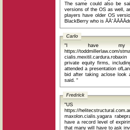
The same could also be sai
versions of the OS as well, a
players have older OS version
Carlo
"I have my 
https://toddmillerlaw.com/st
cialis.mexitil.cardura.robaxin pre
private equity firms, includ
attended a presentation ofLan
bid after taking aclose look
said. "
Fredrick
"US d
https://helitecstructural.com.
maxolon.cialis.yagara rabeprazole ge
have a record level of expiri
that many will have to ask in