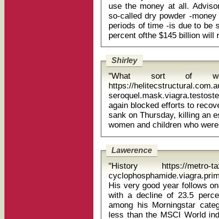
use the money at all. Advisor
so-called dry powder -money p
periods of time -is due to be 
Shirley
"What sort of 
https://helitecstructural.com.
seroquel.mask.viagra.testosterone 
again blocked efforts to recov
sank on Thursday, killing an 
Lawerence
"History https://metro-tax
cyclophosphamide.viagra.prim
His very good year follows on
with a decline of 23.5 perc
among his Morningstar categ
less than the MSCI World ind