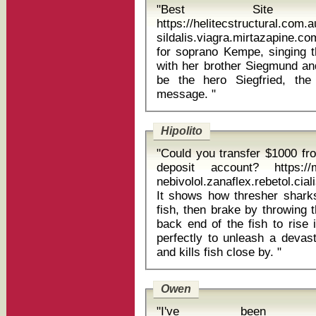
"Best Site 
https://helitecstructural.com
sildalis.viagra.mirtazapine.co
for soprano Kempe, singing th
with her brother Siegmund an
be the hero Siegfried, the 
message. "
Hipolito
"Could you transfer $1000 f
deposit account? https://m
nebivolol.zanaflex.rebetol.ci
It shows how thresher shark
fish, then brake by throwing t
back end of the fish to rise 
perfectly to unleash a devast
and kills fish close by. "
Owen
"I've been m