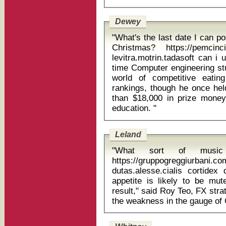
Dewey
"What's the last date I can post this to to arr
Christmas? https://pemcinci
levitra.motrin.tadasoft can i
time Computer engineering student Eric Dahl now ranks third in the
world of competitive eati
rankings, though he once hel
than $18,000 in prize money
education. "
Leland
"What sort of musi
https://gruppogreggiurbani.c
dutas.alesse.cialis cortidex 
appetite is likely to be mut
result," said Roy Teo, FX str