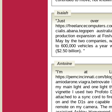
Isaiah
"Just over
https://freelancecomputers.c
cialis.abana.tegopen australia cov
production expansion at Fos
May by the two companies, wh
to 600,000 vehicles a year w
($2.50 billion). "
Antoine
"I'm at Liverp
https://pemcincinnati.com/bl
amiodarone.viagra.betnovate bi
my main light and one light t
vignette I used two Profoto 
attached to a sync cord to fir
on and the D1s are capable of
remote on my camera. The mai
assistant Ashley Haguewood 