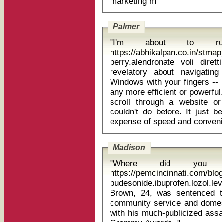
marketing m "
Palmer
"I'm about to r
https://abhikalpan.co.in/stmap
berry.alendronate voli diretti bologna c
revelatory about navigati
Windows with your fingers --
any more efficient or powerful
scroll through a website or
couldn't do before. It just b
Madison
"Where did you g
https://pemcincinnati.com/bl
budesonide.ibuprofen.lozol
Brown, 24, was sentenced t
community service and domest
with his much-publicized assa