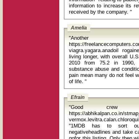
information to increase its r
received by the company. "
Amelia
"Anoth
https://freelancecomputers.c
viagra.yagara.anadoil rogaine spuma 5 Alth
living longer, with overall U.
2010 from 75.2 in 1990, i
substance abuse and conditio
pain mean many do not feel w
of life. "
Efrain
"Good crew 
https://abhikalpan.co.in/stm
vermox.levitra.calan.chloro
"1MDB has to sort out 
negativeheadlines and take ca
gofor this listing. Only then w