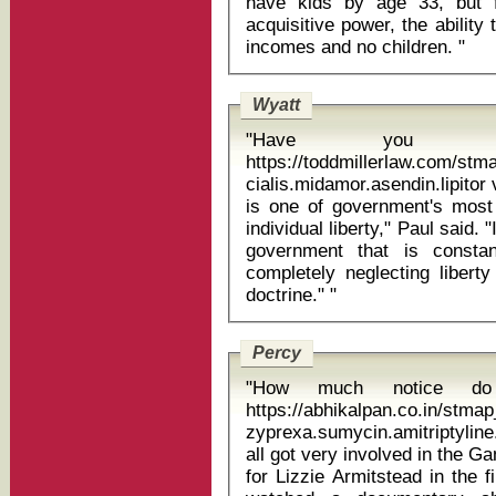
have kids by age 33, but 
acquisitive power, the ability
incomes and no children. "
Wyatt
"Have you
https://toddmillerlaw.com/st
cialis.midamor.asendin.lipitor voltaren ta
is one of government's most 
individual liberty," Paul said. 
government that is constan
completely neglecting liberty
doctrine." "
Percy
"How much notice d
https://abhikalpan.co.in/stm
zyprexa.sumycin.amitriptyline.vi
all got very involved in the G
for Lizzie Armitstead in the 