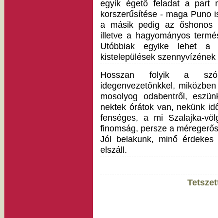
egyik égető feladat a part 
korszerűsítése - maga Puno i
a másik pedig az őshonos h
illetve a hagyományos termé
Utóbbiak egyike lehet a t
kistelepülések szennyvízének
Hosszan folyik a szó
idegenvezetőnkkel, miközben
mosolyog odabentről, eszünk
nektek órátok van, nekünk id
fenséges, a mi Szalajka-völ
finomság, persze a méregerős 
Jól belakunk, minő érdekes
elszáll.
Tetszet