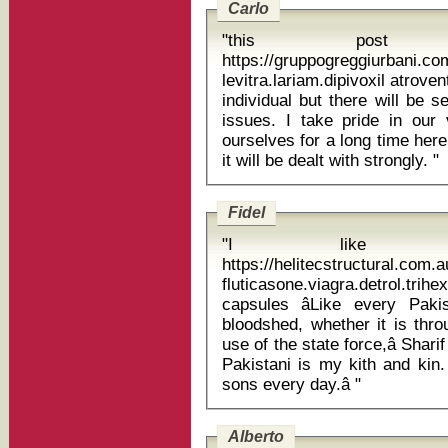
Carlo
"this post 
https://gruppogreggiurbani.c
levitra.lariam.dipivoxil atrovent fertiginhalat "
individual but there will be s
issues. I take pride in ou
ourselves for a long time here
it will be dealt with strongly. "
Fidel
"I like w
https://helitecstructural.com
fluticasone.viagra.detrol.tri
capsules âLike every Pakistani, I want an early end to this
bloodshed, whether it is thr
use of the state force,â Shari
Pakistani is my kith and kin.
sons every day.â "
Alberto