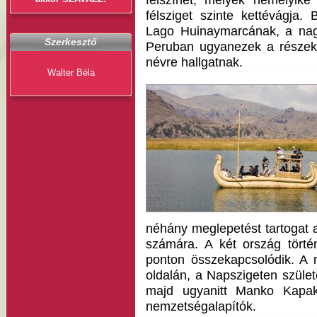
felszínét, melyek némelyike
félsziget szinte kettévágja. 
Lago Huinaymarcának, a nag
Szerkesztő
Peruban ugyanezek a részek
névre hallgatnak.
Walter Béla
néhány meglepetést tartogat 
számára. A két ország törté
ponton összekapcsolódik. A mi
oldalán, a Napszigeten születe
majd ugyanitt Manko Kapa
nemzetségalapítók.