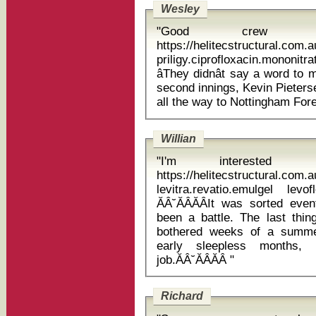
Wesley
"Good crew 
https://helitecstructural.com
priligy.ciprofloxacin.mononit
âThey didnât say a word to m
second innings, Kevin Pieters
Willian
"I'm interested 
https://helitecstructural.com
levitra.revatio.emulgel l
ĂÂ˘ĂÂĂÂIt was sorted even
been a battle. The last thin
bothered weeks of a summer 
early sleepless months,
job.ĂÂ˘ĂÂĂÂ "
Richard