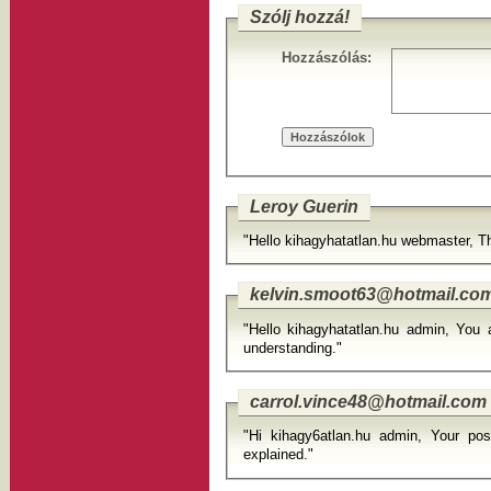
Szólj hozzá!
Hozzászólás:
Leroy Guerin
"Hello kihagyhatatlan.hu webmaster, Th
kelvin.smoot63@hotmail.co
"Hello kihagyhatatlan.hu admin, You 
understanding."
carrol.vince48@hotmail.com
"Hi kihagy6atlan.hu admin, Your pos
explained."