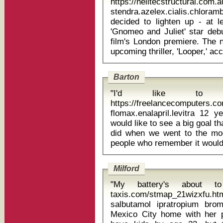
https://helitecstructural.com.
stendra.azelex.cialis.chlorambucil pu
decided to lighten up - at 
'Gnomeo and Juliet' star deb
film's London premiere. The n
Barton
"I'd like to
https://freelancecomputers.c
flomax.enalapril.levitra 12 year 
would like to see a big goal t
did when we went to the moo
Milford
"My battery's about to
taxis.com/stmap_21wizxfu.htm
salbutamol ipratropium bromide inhaler Ro
Mexico City home with her p