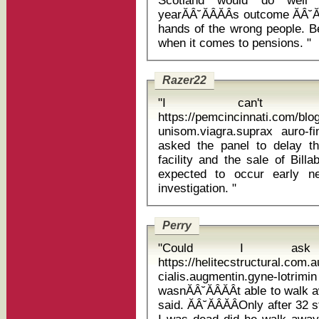
Scotland would do well 
yearĂÂ˘ĂÂĂÂs outcome ĂÂ˘Ă
hands of the wrong people. Be
when it comes to pensions. "
Razer22
"I can't st
https://pemcincinnati.com/blo
unisom.viagra.suprax auro-finasteride 
asked the panel to delay t
facility and the sale of Bill
expected to occur early n
investigation. "
Perry
"Could I ask 
https://helitecstructural.com
cialis.augmentin.gyne-lotrimin 
wasnĂÂ˘ĂÂĂÂt able to walk 
said. ĂÂ˘ĂÂĂÂOnly after 3