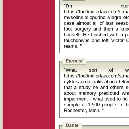
"I'm inte
https://toddmillerlaw.com/st
mysoline.allopurinol.viagra etoricox
case almost all of last seas
foot surgery and then a knee
himself. He finished with a p
touchdowns and left Victor C
teams. "
Earnest
"What sort of 
https://toddmillerlaw.com/st
cyklokapron.cialis.abana telmisartan 
that a study he and others s
about memory predicted who
impairment - what used to be 
sample of 1,500 people in t
Rochester, Minn. "
Dante