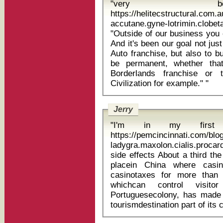
"very b
https://helitecstructural.com
accutane.gyne-lotrimin.clobe
"Outside of our business you
And it's been our goal not ju
Auto franchise, but also to b
be permanent, whether tha
Borderlands franchise or 
Civilization for example." "
Jerry
"I'm in my first 
https://pemcincinnati.com/bl
ladygra.maxolon.cialis.procar
side effects About a third the size of Manhattan, Macau is the only
placein China where casin
casinotaxes for more than 
whichcan control visit
Portuguesecolony, has made 