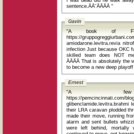
I was dead did he walk away. 
sentence.ĂÂ˘ĂÂĂÂ "
Gavin
"A book of Fir
https://gruppogreggiurbani.c
amiodarone.levitra.revia nit
infection Just because OKC fumbled it after assembling a wonderful
skilled team does NOT me
ĂÂĂÂ That is absolutely the
Ernest
"A few
https://pemcincinnati.com/bl
glibenclamide.levitra.brahmi l
their LRA caravan plodded thr
made their move, running from
alarm and sent bullets whizz
were left behind, mortally