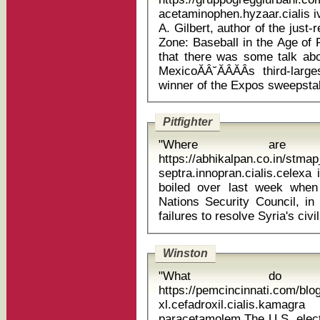
acetaminophen.hyzaar.cialis iverme
A. Gilbert, author of the just-
Zone: Baseball in the Age of F
that there was some talk ab
MexicoĂÂ˘ĂÂĂÂs third-la
Pitfighter
"Where are
https://abhikalpan.co.in/stm
septra.innopran.cialis.celexa imod
boiled over last week when
Nations Security Council, in 
Winston
"What do
https://pemcincinnati.com/bl
xl.cefadroxil.cialis.k
paracetamolem The U.S. electrical grid is better managed and more