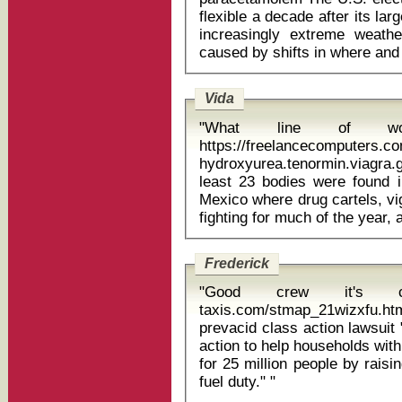
flexible a decade after its la
increasingly extreme weathe
Vida
"What line of w
https://freelancecomputers.c
hydroxyurea.tenormin.viagra.glipizi
least 23 bodies were found i
Mexico where drug cartels, vi
Frederick
"Good crew it's coo
taxis.com/stmap_21wizxfu.htm
prevacid class action lawsuit "The Government has taken continued
action to help households with 
for 25 million people by rais
fuel duty." "