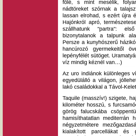
fölé, s mint mesélik, folya
nádtöreket szórnak a talajsz
lassan elrohad, s ezért újra é
Hajónkról apró, természetes
szállhatunk "partra": el
bizonytalanok a talpunk a
Persze a kunyhószerű házikók
hancúrozó gyermekeitől öv
lepényfélét sütöget. Uramatyá
víz mindig kéznél van…)
Az uro indiánok különleges ví
egyedülálló a világon, jólle
lakó családokkal a Távol-Kele
Taquile (masszív!) szigete, ha
kilométer hosszú, s furcsam
görög falucskába csöppent
hamisíthatatlan mediterrán 
négyzetmétere mezőgazdaság
kialakított parcellákat és 