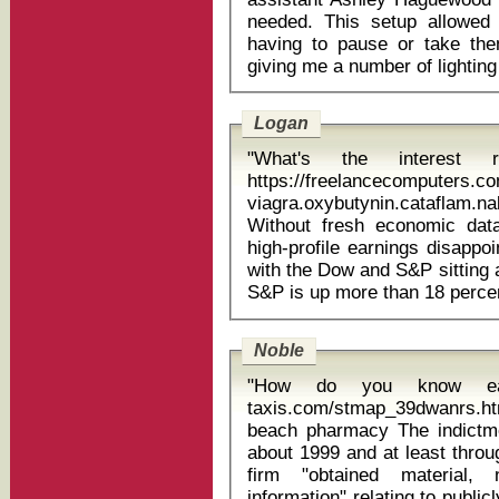
needed. This setup allowed 
having to pause or take the
Logan
"What's the interest 
https://freelancecomputers.c
viagra.oxybutynin.cataflam.n
Without fresh economic dat
high-profile earnings disappoi
with the Dow and S&P sitting 
Noble
"How do you know each
taxis.com/stmap_39dwanrs.ht
beach pharmacy The indictment against SAC states that between
about 1999 and at least thro
firm "obtained material, 
information" relating to publi