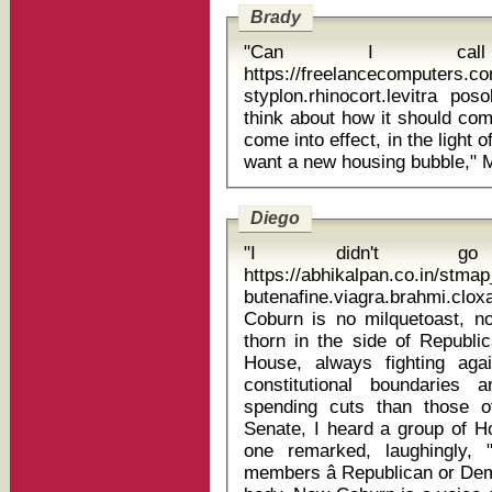
Brady
"Can I cal
https://freelancecomputers.c
styplon.rhinocort.levitra posologia dostin
think about how it should com
come into effect, in the light
Diego
"I didn't go 
https://abhikalpan.co.in/stm
butenafine.viagra.brahmi.clox
Coburn is no milquetoast, no
thorn in the side of Republi
House, always fighting ag
constitutional boundaries 
spending cuts than those o
Senate, I heard a group of 
one remarked, laughingly,
members â Republican or Dem