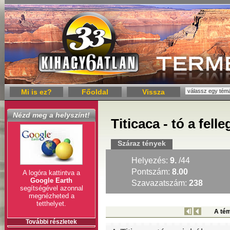
Mi is ez?
Főoldal
Vissza
Nézd meg a helyszínt!
Titicaca - tó a fell
Száraz tények
Helyezés:
9.
/44
Pontszám:
8.00
A logóra kattintva a
Google Earth
Szavazatszám:
238
segítségével azonnal
megnézheted a
tetthelyet.
A tém
További részletek