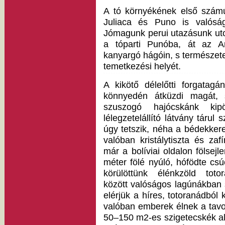
A tó környékének első szám
Juliaca és Puno is valóság
Jómagunk perui utazásunk uto
a tóparti Punóba, át az 
kanyargó hágóin, s természetes
temetkezési helyét.
A kikötő délelőtti forgatagá
könnyedén átküzdi magát,
szuszogó hajócskánk kip
lélegzetelállító látvány tárul
úgy tetszik, néha a bédekkere
valóban kristálytiszta és zaf
már a bolíviai oldalon fölsej
méter fölé nyúló, hófödte csú
körülöttünk élénkzöld toto
között valóságos lagúnákban
elérjük a híres, totoranádból 
valóban emberek élnek a tavo
50–150 m2-es szigetecskék al