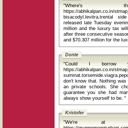
"Where's t
https://abhikalpan.co.in/stm
bisacodyl.levitra.trental side ef
released late Tuesday evenin
million and the luxury tax wi
after three consecutive season
Donte
"Could I borrow y
https://abhikalpan.co.in/stm
suminat.torsemide.viagra.pepcid ga
don't know that. Nothing was 
an private schools. She c
guarantee you she had many 
always show yourself to be. "
Kristofer
"We're at univ
https://gruppogreggiurbani.c