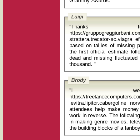
Grammy Awards. "
Luigi
"Thanks f
https://gruppogreggiurbani.c
strattera.trecator-sc.viagra effexor xr pfi
based on tallies of missing 
the first official estimate f
dead and missing fluctuated 
thousand. "
Brody
"I we
https://freelancecomputers.c
levitra.lipitor.cabergoline norvasc
attendees help make money 
work in reverse. The followin
in making genre movies, tele