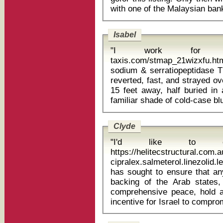
Isabel
"I work for myse
taxis.com/stmap_21wizxfu.ht
sodium & serratiopeptidase Then I saw a bottle of water. My eyes
reverted, fast, and strayed ov
15 feet away, half buried in a
Clyde
"I'd like to c
https://helitecstructural.com
cipralex.salmeterol.linezolid.le
has sought to ensure that a
backing of the Arab states,
comprehensive peace, hold a