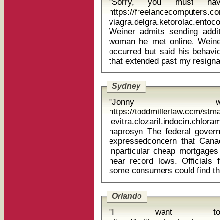
"Sorry, you must ha
https://freelancecomputers.
viagra.delgra.ketorolac.entocor
Weiner admits sending addit
woman he met online. Wein
occurred but said his behavio
Sydney
"Jonny 
https://toddmillerlaw.com/st
levitra.clozaril.indocin.c
naprosyn The federal government and the Bank of Canada have
expressedconcern that Cana
inparticular cheap mortgages 
near record lows. Officials 
Orlando
"I want t