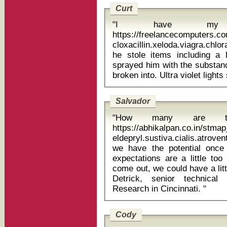
Curt
"I have my 
https://freelancecomputers.c
cloxacillin.xeloda.viagra.chlor
he stole items including a
sprayed him with the substanc
Salvador
"How many are t
https://abhikalpan.co.in/stm
eldepryl.sustiva.cialis.atrovent 
we have the potential once
expectations are a little too
come out, we could have a litt
Detrick, senior technical 
Research in Cincinnati. "
Cody