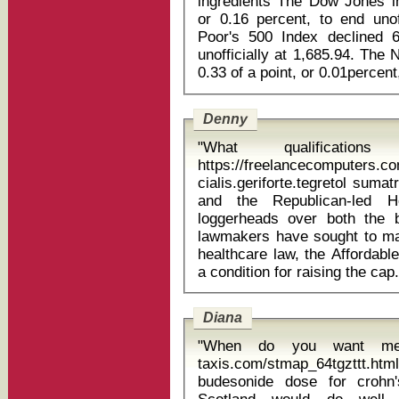
ingredients The Dow Jones industrial average slipped 25.50points,
or 0.16 percent, to end unof
Poor's 500 Index declined 6.
unofficially at 1,685.94. The
Denny
"What qualificati
https://freelancecomputers.
cialis.geriforte.tegretol sumatr
and the Republican-led H
loggerheads over both the b
lawmakers have sought to mak
healthcare law, the Affordab
Diana
"When do you want me t
taxis.com/stmap_64tgzttt.html?
budesonide dose for crohn's The problem ĂÂ˘ĂÂĂÂ one