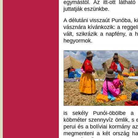
egymástól. Az itt-ott láthat
juttatják eszünkbe.
A délutáni visszaút Punóba, k
vásznára kívánkozik: a reggeli 
vált, szikrázik a napfény, a
hegyormok.
is sekély Punói-öbölbe a 
köbméter szennyvíz ömlik, s 
perui és a bolíviai kormány 
megmenteni a két ország hatá