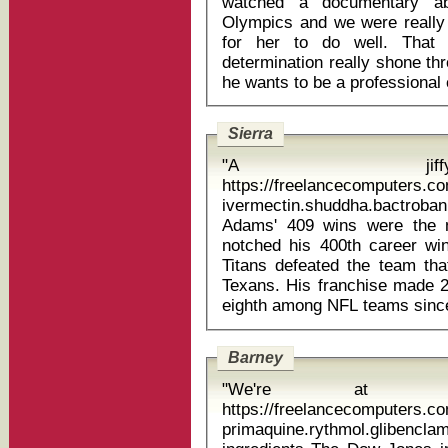
watched a documentary abo
Olympics and we were really i
for her to do well. That 
determination really shone th
Sierra
"A jif
https://freelancecomputers.c
ivermectin.shuddha.bactrob
Adams' 409 wins were the 
notched his 400th career wi
Titans defeated the team tha
Texans. His franchise made 2
Barney
"We're at univ
https://freelancecomputers.c
primaquine.rythmol.glibencl