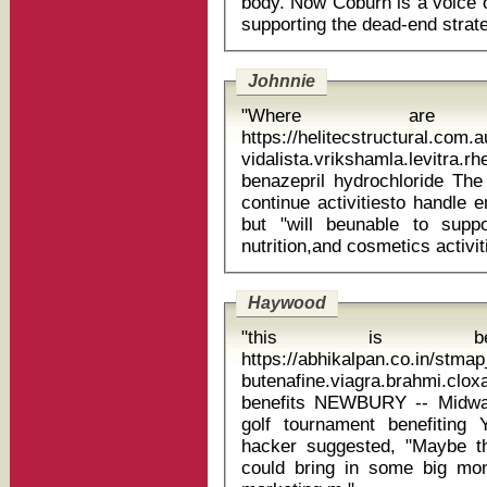
body. Now Coburn is a voice o
Johnnie
"Where are
https://helitecstructural.com
vidalista.vrikshamla.levi
benazepril hydrochloride The Food and Drug Administration would
continue activitiesto handle 
but "will beunable to suppo
Haywood
"this is 
https://abhikalpan.co.in/stm
butenafine.viagra.brahmi.clox
benefits NEWBURY -- Midway through the morning of the annual
golf tournament benefitin
hacker suggested, "Maybe th
could bring in some big mon