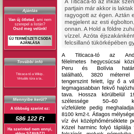
A Titicaca-tó az inkák sze
partjain már akkor is lakt
Ajánlás
ragyogott az égen. Aztán 
Van új ötleted
, ami nem
megjelent az esti égbolton
szerepel a listán?
onnan. A Hold a földre zuhan
Oszd meg velünk!
vízzel. Azóta éjszakánkén
ÚJ TERMÉSZETI CSODA
felcsillanó tükörképében 
AJÁNLÁSA
A Titicaca-tó az And
félelmetes hegycsúcsai közö
További infó
Peru és Bolívia határ
található, 3820 méterre
Titicaca-tó a Wikip..
Virtuális túra a ta..
tengerszint felett, így ő a vi
legmagasabban fekvő hajózh
tava. Hossza körülbelül 1
Mennyibe kerül?
szélessége 50–60 k
vízfelülete pedig meghaladj
A többség szerint ez:
8100 km2-t. Átlagos mélysége
586 122 Ft
víz évi középhőmérséklete 
Közel harminc folyó táplálja 
Ha szerinted nem ennyi,
akkor SZAVAZZ!