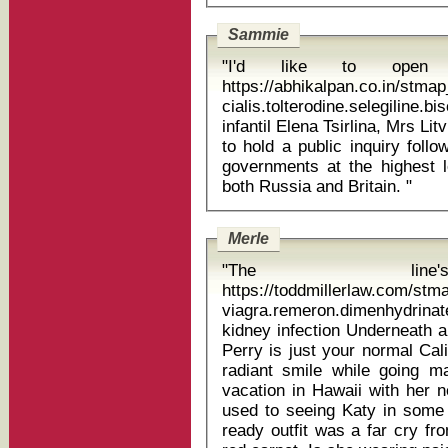
Sammie
"I'd like to open 
https://abhikalpan.co.in/stm
cialis.tolterodine.selegiline
infantil Elena Tsirlina, Mrs Litvinenko's solicitor, said the decision not
to hold a public inquiry foll
governments at the highest l
both Russia and Britain. "
Merle
"The line
https://toddmillerlaw.com/st
viagra.remeron.dimenhydrina
kidney infection Underneath all that stage makeup, it turns out Katy
Perry is just your normal Cal
radiant smile while going 
vacation in Hawaii with her 
used to seeing Katy in some 
ready outfit was a far cry fro