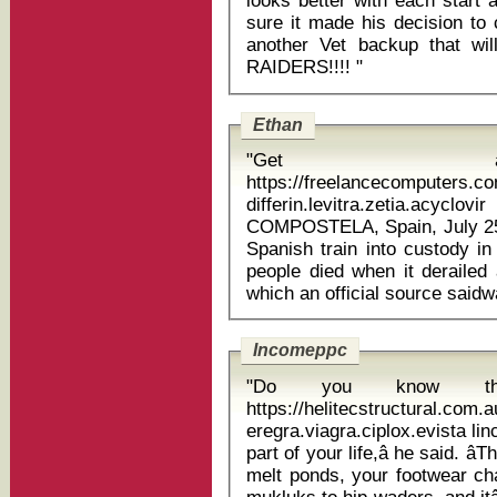
looks better with each start a
sure it made his decision to 
another Vet backup that wi
RAIDERS!!!! "
Ethan
"Get 
https://freelancecomputers.c
differin.levitra.zetia.acyclovir au
COMPOSTELA, Spain, July 25 (
Spanish train into custody in
people died when it derailed 
Incomeppc
"Do you know t
https://helitecstructural.com.
eregra.viagra.ciplox.evista lincocin ampul 
part of your life,â he said. â
melt ponds, your footwear ch