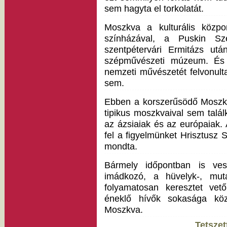
sem hagyta el torkolatát.
Moszkva a kulturális közp
színházával, a Puskin S
szentpétervári Ermitázs ut
szépművészeti múzeum. És 
nemzeti művészetét felvonult
sem.
Ebben a korszerűsödő Moszkvá
tipikus moszkvaival sem talál
az ázsiaiak és az európaiak.
fel a figyelmünket Hrisztusz Sz
mondta.
Bármely időpontban is vesz
imádkozó, a hüvelyk-, mut
folyamatosan keresztet vető
éneklő hívők sokasága köz
Moszkva.
Tetszet