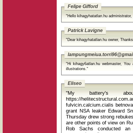
Felipe Gifford
"Hello kihagyhatatlan.hu administrator
Patrick Lavigne
"Dear kihagyhatatlan.hu owner, Thanks 
lampungmeiua.torri96@gmai
"Hi kihagy6atlan.hu webmaster, You 
illustrations."
Eliseo
"My battery's a
https://helitecstructural.com
fulvicin.calcium.cialis betnovate c for ec
grant NSA leaker Edward Sno
Thursday drew strong rebukes 
are other points of view on Ru
Rob Sachs conducted an 