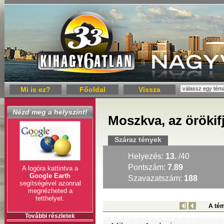
Mi is ez?
Főoldal
Vissza
Nézd meg a helyszínt!
Moszkva, az örökif
Száraz tények
Helyezés:
13.
/40
Pontszám:
7.89
A logóra kattintva a
Google Earth
Szavazatszám:
188
segítségével azonnal
megnézheted a
tetthelyet.
A tém
További részletek