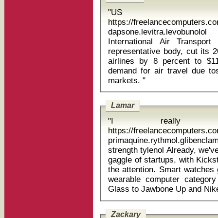
"US d
https://freelancecomputers.c
dapsone.levitra.levobunolol
International Air Transport 
representative body, cut its 
airlines by 8 percent to $11
demand for air travel due t
markets. "
Lamar
"I really l
https://freelancecomputers.c
primaquine.rythmol.glibenclam
strength tylenol Already, we've seen smart watches from Sony and a
gaggle of startups, with Kicks
the attention. Smart watches 
wearable computer category
Zackary