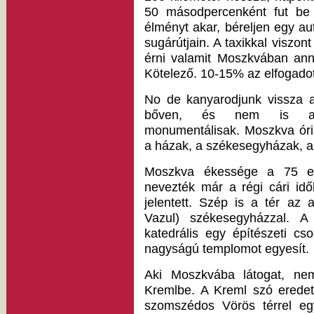
50 másodpercenként fut be 
élményt akar, béreljen egy a
sugárútjain. A taxikkal viszon
érni valamit Moszkvában ann
Kötelező. 10-15% az elfogadot
No de kanyarodjunk vissza 
bőven, és nem is akárm
monumentálisak. Moszkva óriá
a házak, a székesegyházak, a
Moszkva ékessége a 75 ez
nevezték már a régi cári idő
jelentett. Szép is a tér az a
Vazul) székesegyházzal. A
katedrális egy építészeti cs
nagyságú templomot egyesít.
Aki Moszkvába látogat, nem
Kremlbe. A Kreml szó eredetile
szomszédos Vörös térrel eg