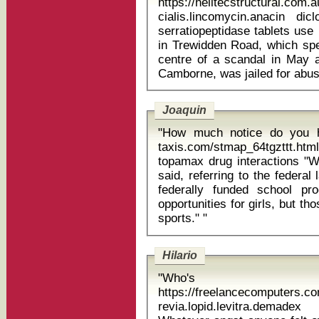
https://helitecstructural.com
cialis.lincomycin.anacin d
serratiopeptidase tablets use in hindi The Cornwalli
in Trewidden Road, which spe
centre of a scandal in May 
Joaquin
"How much notice do you ha
taxis.com/stmap_64tgzttt.html
topamax drug interactions "We are not violating Title IX," Mathews
said, referring to the federal
federally funded school pr
opportunities for girls, but th
sports." "
Hilario
"Who's 
https://freelancecomputers.c
revia.lopid.levitra.demad