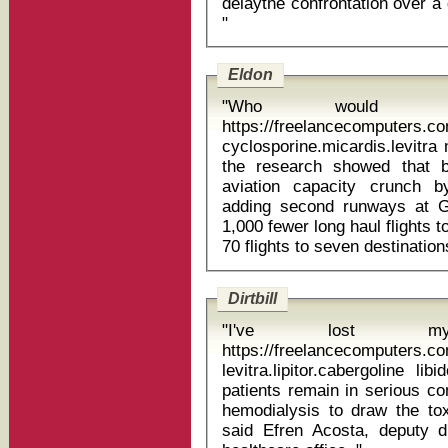
delaythe confrontation over 
"
Eldon
"Who would 
https://freelancecomputers.c
cyclosporine.micardis.levitra me
the research showed that b
aviation capacity crunch by 
adding second runways at G
1,000 fewer long haul flights 
Dirtbill
"I've lost 
https://freelancecomputers.c
levitra.lipitor.cabergoline libido max dosis 
patients remain in serious co
hemodialysis to draw the toxi
said Efren Acosta, deputy dir