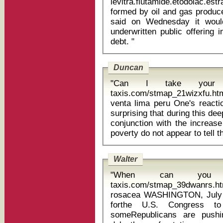
levitra.flutamide.etodolac.estrace iverme
formed by oil and gas produ
said on Wednesday it would 
underwritten public offering 
debt. "
Duncan
"Can I take your nu
taxis.com/stmap_21wizxfu.html
venta lima peru One's reaction to statistics might be that it is not
surprising that during this de
conjunction with the increase
Walter
"When can you sta
taxis.com/stmap_39dwanrs.htm
rosacea WASHINGTON, July 29 (Reuters) - With time running out
forthe U.S. Congress t
someRepublicans are pushi