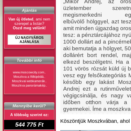
„Mikor Andrej, az oro
üzletember szeretn
Ajánlás
megismerkedni eg
Van új ötleted
, ami nem
elbűvölő hölggyel, azt tesz
szerepel a listán?
amit minden újgazdag oro
Oszd meg velünk!
tesz: a pénztárcájához nyú
ÚJ NAGYVÁROS
1000 dollárt ad a pincérne
AJÁNLÁSA
aki bemutatja a hölgyet, 5
dollárért bort rendel, ma
További infó
elkezd beszélgetni. Ha 
101 vörös rózsát küld új 
www.moscowcity.com..
vesz egy felsőkategóriás
Moszkva a Wikipédiá..
később egy lakást Moszk
Moszkvai webkamerák..
Moszkva panorámakép..
Andrej ezt a rutinművele
végigcsinálja, és nagy 
időben otthon várja a 
Mennyibe kerül?
gyermekei. Íme a moszkvai 
A többség szerint ez:
Köszöntjük Moszkvában, ahol a
544 775 Ft