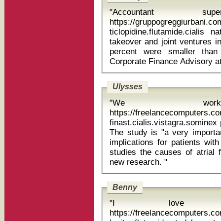
"Accountant sup
https://gruppogreggiurbani.c
ticlopidine.flutamide.cialis natart al
takeover and joint ventures i
percent were smaller than
Ulysses
"We work
https://freelancecomputers.c
finast.cialis.vistagra.sominex
The study is "a very importa
implications for patients with 
studies the causes of atrial f
new research. "
Benny
"I love t
https://freelancecomputers.c