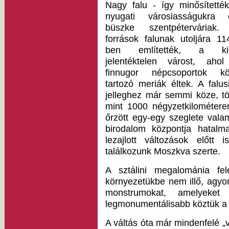
Nagy falu - így minősítetté
nyugati városiasságukra 
büszke szentpéterváriak
források falunak utoljára 11
ben említették, a kic
jelentéktelen várost, aho
finnugor népcsoportok k
tartozó meriák éltek. A falus
jelleghez már semmi köze, t
mint 1000 négyzetkilométere
őrzött egy-egy szeglete valam
birodalom központja hatalma
lezajlott változások előtt
találkozunk Moszkva szerte.
A sztálini megalománia felé
környezetükbe nem illő, agyond
monstrumokat, amelyeket
legmonumentálisabb köztük a
A váltás óta már mindenfelé „v