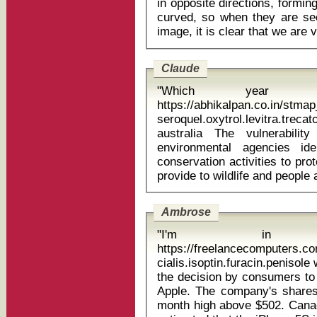
in opposite directions, formi
curved, so when they are seen
Claude
"Which year
https://abhikalpan.co.in/stm
seroquel.oxytrol.levitra.t
australia The vulnerability map will help governments and
environmental agencies id
conservation activities to pr
Ambrose
"I'm in
https://freelancecomputers.
cialis.isoptin.furacin.penisole what i
the decision by consumers to 
Apple. The company's share
month high above $502. Cana