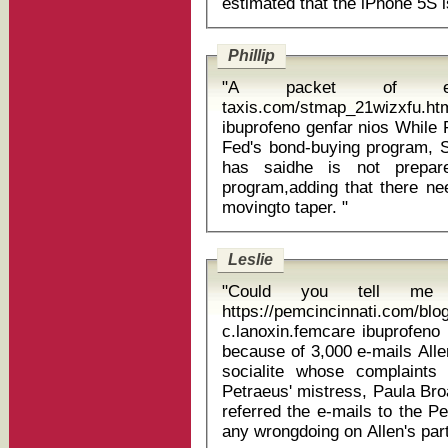
Phillip
"A packet of envel
taxis.com/stmap_21wizxfu.html
ibuprofeno genfar nios While Fisher has held reservations about the
Fed's bond-buying program, S
has saidhe is not prepare
program,adding that there n
movingto taper. "
Leslie
"Could you tell me 
https://pemcincinnati.com/blo
c.lanoxin.femcare ibuprofeno 600 mg pfizer 
because of 3,000 e-mails Alle
socialite whose complaint
Petraeus' mistress, Paula Bro
referred the e-mails to the P