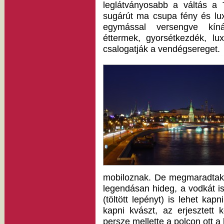
leglátványosabb a váltás a 
sugárút ma csupa fény és lux
egymással versengve kínál
éttermek, gyorsétkezdék, lux
csalogatják a vendégsereget.
mobiloznak. De megmaradtak 
legendásan hideg, a vodkát is
(töltött lepényt) is lehet k
kapni kvászt, az erjesztett 
persze mellette a polcon ott a 