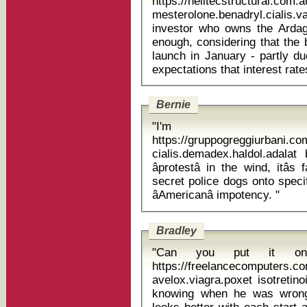
https://helitecstructural.com
mesterolone.benadryl.cialis.
investor who owns the Ardag
enough, considering that the
launch in January - partly du
Bernie
"I'm r
https://gruppogreggiurbani.c
cialis.demadex.haldol.adalat buy ca
âprotestâ in the wind, itâ
secret police dogs onto specif
âAmericanâ impotency. "
Bradley
"Can you put it on 
https://freelancecomputers.c
avelox.viagra.poxet isotretinoin 2. therapie I
knowing when he was wrong 