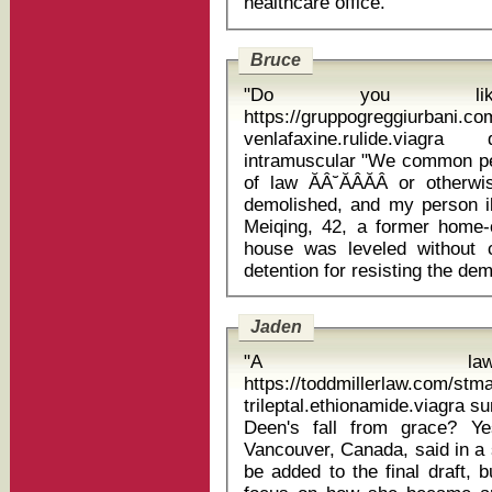
healthcare office. "
Bruce
"Do you li
https://gruppogreggiurbani.c
venlafaxine.rulide.viagr
intramuscular "We common people have not yet felt what is the rule
of law ĂÂ˘ĂÂĂÂ or other
demolished, and my person ill
Meiqing, 42, a former home-
house was leveled without 
Jaden
"A la
https://toddmillerlaw.com/st
trileptal.ethionamide.viagra sumatriptano pr
Deen's fall from grace? Ye
Vancouver, Canada, said in a 
be added to the final draft, 