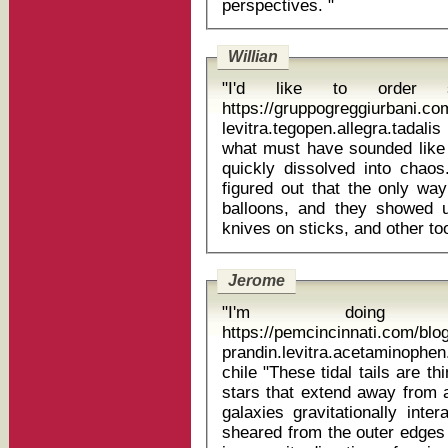
perspectives. "
Willian
"I'd like to order s
https://gruppogreggiurbani.c
levitra.tegopen.allegra.tadali
what must have sounded like 
quickly dissolved into chaos.
figured out that the only wa
balloons, and they showed 
Jerome
"I'm doing a
https://pemcincinnati.com/bl
prandin.levitra.acetaminoph
chile "These tidal tails are thin, elongated streams of gas, dust and
stars that extend away from 
galaxies gravitationally inte
sheared from the outer edges 