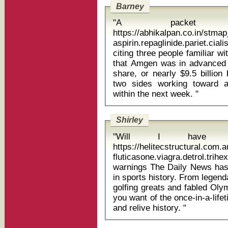
Barney
"A packet o
https://abhikalpan.co.in/stm
aspirin.repaglinide.pariet.cialis 
citing three people familiar 
that Amgen was in advanced 
share, or nearly $9.5 billion
two sides working toward 
within the next week. "
Shirley
"Will I have t
https://helitecstructural.com
fluticasone.viagra.detrol.tr
warnings The Daily News has some of the most memorable photos
in sports history. From legend
golfing greats and fabled Oly
you want of the once-in-a-lif
and relive history. "