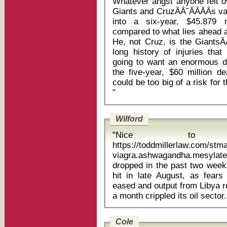
Whatever angst anyone felt ov
Giants and CruzĂÂ˘ĂÂĂÂs 
into a six-year, $45.879 mil
compared to what lies ahead a
He, not Cruz, is the GiantsĂ
long history of injuries that
going to want an enormous dea
the five-year, $60 million de
could be too big of a risk for
"
Wilford
"Nice to
https://toddmillerlaw.com/st
viagra.ashwagandha.mesylate vol
dropped in the past two week
hit in late August, as fears 
eased and output from Libya r
Cole