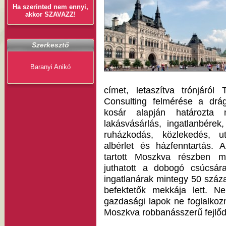
Ha szerinted nem ennyi,
akkor SZAVAZZ!
Szerkesztő
Baranyi Anikó
címet, letaszítva trónjáró
Consulting felmérése a drá
kosár alapján határozta
lakásvásárlás, ingatlanbérek,
ruházkodás, közlekedés, ut
albérlet és házfenntartás. 
tartott Moszkva részben m
juthatott a dobogó csúcsár
ingatlanárak mintegy 50 száza
befektetők mekkája lett. 
gazdasági lapok ne foglalkoz
Moszkva robbanásszerű fejlőd