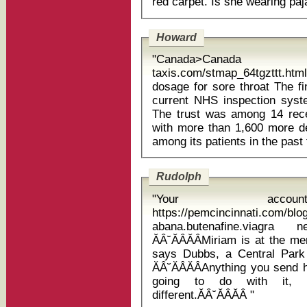
Howard
"Canada>Canada
taxis.com/stmap_64tgzttt.html
dosage for sore throat The findings also highlight the failure of the
current NHS inspection syst
The trust was among 14 recen
with more than 1,600 more d
Rudolph
"Your accoun
https://pemcincinnati.com/blo
abana.butenafine.viagra 
ĂÂ˘ĂÂĂÂMiriam is at the me
says Dubbs, a Central Park 
ĂÂ˘ĂÂĂÂAnything you send 
going to do with it, s
different.ĂÂ˘ĂÂĂÂ "