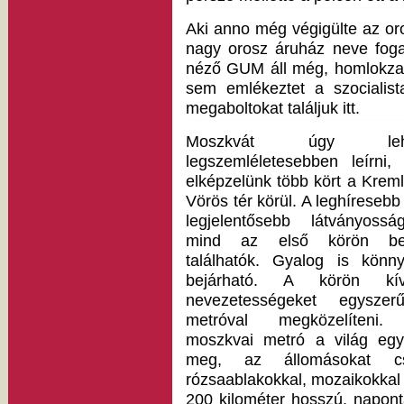
Aki anno még végigülte az o
nagy orosz áruház neve foga
néző GUM áll még, homlokzat
sem emlékeztet a szocialist
megaboltokat találjuk itt.
Moszkvát úgy leh
legszemléletesebben leírni,
elképzelünk több kört a Kreml
Vörös tér körül. A leghíresebb
legjelentősebb látványossá
mind az első körön bel
találhatók. Gyalog is könn
bejárható. A körön kívü
nevezetességeket egyszer
metróval megközelíteni.
moszkvai metró a világ egyi
meg, az állomásokat csil
rózsaablakokkal, mozaikokkal 
200 kilométer hosszú, naponta