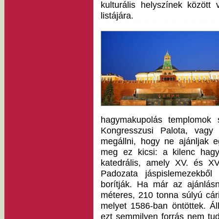
kulturális helyszínek közöt
listájára.
hagymakupolás templomok 
Kongresszusi Palota, vagy
megállni, hogy ne ajánljak 
meg ez kicsi: a kilenc ha
katedrális, amely XV. és XV
Padozata jáspislemezekből v
borítják. Ha már az ajánlás
méteres, 210 tonna súlyú cár
melyet 1586-ban öntöttek. Áll
ezt semmilyen forrás nem tud