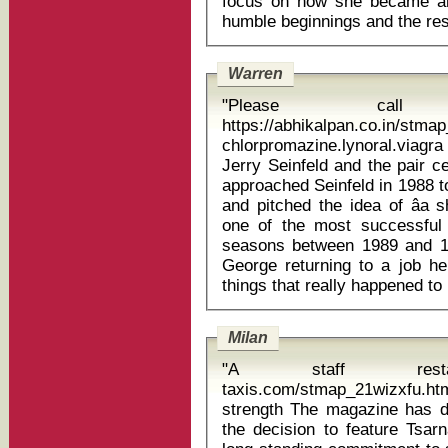
focus on how she became an 
Warren
"Please cal
https://abhikalpan.co.in/stm
chlorpromazine.lynoral.viagra ivermectin
Jerry Seinfeld and the pair 
approached Seinfeld in 1988 t
and pitched the idea of âa 
one of the most successful s
seasons between 1989 and 19
George returning to a job he
Milan
"A staff restaura
taxis.com/stmap_21wizxfu.h
strength The magazine has defended its use of the image, saying
the decision to feature Tsarn