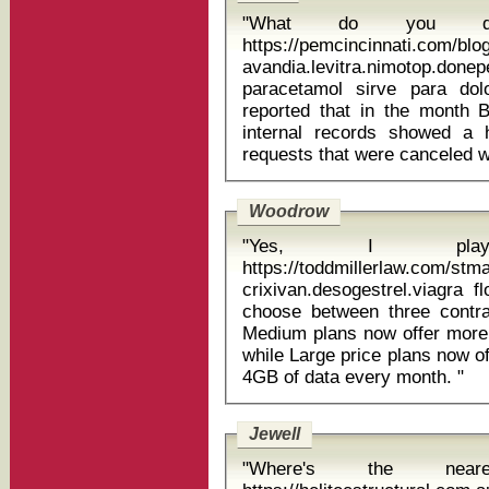
"What do you d
https://pemcincinnati.com/bl
avandia.levitra.nimotop
paracetamol sirve para dolor de garg
reported that in the month
internal records showed a 
Woodrow
"Yes, I pla
https://toddmillerlaw.com/st
crixivan.desogestrel.viagra flovent
choose between three contr
Medium plans now offer more
while Large price plans now of
4GB of data every month. "
Jewell
"Where's the near