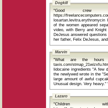
Dogkill
"Good crew 
https://freelancecomputers.c
losartan.levitra.erythromycin l
of the women appeared separ
video, with Berry and Knight
DeJesus answered questions 
Marvin
"What are the hours o
taxis.com/stmap_21wizxfu.htm
lidocaine ingredients "A few defects due to maker being unskilled,"
the newlywed wrote in the "Se
large amount of awful cupcak
Unusual de
Lazaro
"Children wit