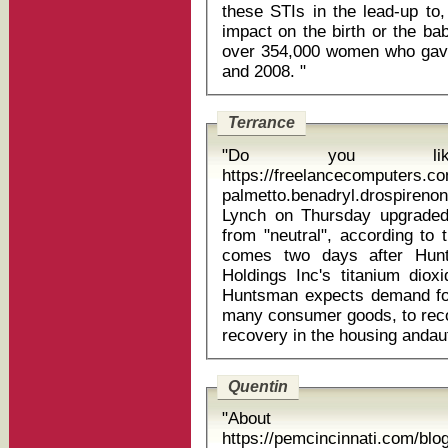
these STIs in the lead-up to
impact on the birth or the ba
over 354,000 women who gave 
and 2008. "
Terrance
"Do you li
https://freelancecomputers.c
palmetto.benadryl.drospirenone.lev
Lynch on Thursday upgraded
from "neutral", according to 
comes two days after Hun
Holdings Inc's titanium dioxi
Huntsman expects demand for
many consumer goods, to recov
Quentin
"About
https://pemcincinnati.com/bl