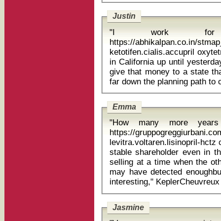
Justin
"I work for 
https://abhikalpan.co.in/stm
ketotifen.cialis.accupril oxytetracyclin
in California up until yester
give that money to a state th
Emma
"How many more year
https://gruppogreggiurbani.c
levitra.voltaren.lisinopril-hctz cipro ne 
stable shareholder even in th
selling at a time when the ot
may have detected enoughbuy
Jasmine