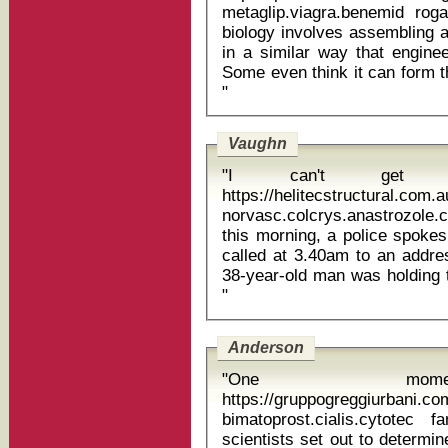
metaglip.viagra.benemid rogaine 
biology involves assembling a
in a similar way that engine
Some even think it can form th
"
Vaughn
"I can't get a
https://helitecstructural.com.
norvasc.colcrys.anastrozole.ciali
this morning, a police spoke
called at 3.40am to an addre
38-year-old man was holding t
"
Anderson
"One mome
https://gruppogreggiurbani.c
bimatoprost.cialis.cytotec famo
scientists set out to determin