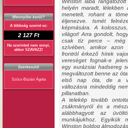
Winston lába rángatózott 
helyén maradt, lélekben 
menetelt, rohant a tömeg
Mennyibe kerül?
éljenezve. Ismét felnéz
A többség szerint ez:
képmására. A kolosszus
világot! Arra gondolt, hog
2 127 Ft
csak tíz perce – még 
Ha szerinted nem ennyi,
szívében, amikor azon 
akkor SZAVAZZ!
frontról érkező hírek va
vereséget fognak-e jele
egy eurázsiai hadsereg 
Szerkesztő
megváltozott benne az óta 
Szűcs-Búzási Ágota
első nap óta, de a vég
változásra mindeddig nem
pillanatban.
A telekép tovább ontott
zsákmányról és a mészá
alábbhagyott az üvöltö
munkájukhoz. Egyikük m
Winston boldog álmodozás