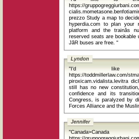
https://gruppogreggiurbani.c
cialis.mometasone.benfotiam
prezzo Study a map to decide your route and overnight stays. Use
hyperdia.com to plan your ra
platform and the trainâs 
reserved seats are bookable 
JâR buses are free. "
Lyndon
"I'd like
https://toddmillerlaw.com/st
piroxicam.vidalista.levitra d
still has no new constitutio
confidence and its transiti
Congress, is paralyzed by di
Jennifer
"Canada>Canada
https://gruppogreggiurbani.c