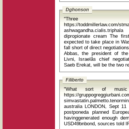
Dghonson
"Three
https://toddmillerlaw.com/st
ashwagandha.cialis.trip
dipropionate cream The first meeting between the two sides is
expected to take place in Was
fall short of direct negotiat
Abbas, the president of the 
Livni, Israelâs chief negot
Filiberto
"What sort of musi
https://gruppogreggiurbani.c
simvastatin.palmetto.tenor
australia LONDON, Sept 11 (IFR) - Verizon Communications has
postponeda planned Europe
havinggenerated enough dem