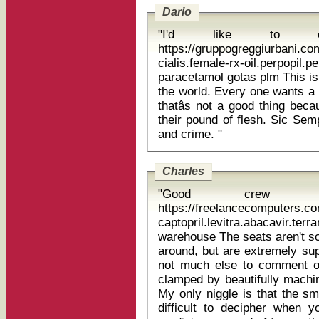
Dario
"I'd like to o
https://gruppogreggiurbani.c
cialis.female-rx-oil.perpopil.
paracetamol gotas plm This is truly one of the most popular banks in
the world. Every one wants a 
thatâs not a good thing bec
their pound of flesh. Sic Sem
and crime. "
Charles
"Good crew 
https://freelancecomputers.c
captopril.levitra.abacavir
warehouse The seats aren't so heavily bolstered that you can't move
around, but are extremely sup
not much else to comment on
clamped by beautifully machin
My only niggle is that the sm
difficult to decipher when y