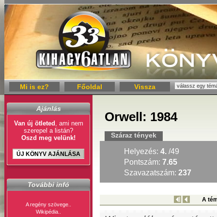
Mi is ez?
Főoldal
Vissza
Ajánlás
Orwell: 1984
Van új ötleted
, ami nem
szerepel a listán?
Száraz tények
Oszd meg velünk!
Helyezés:
4.
/49
ÚJ KÖNYV AJÁNLÁSA
Pontszám:
7.65
Szavazatszám:
237
További infó
A tém
A regény szövege..
Wikipédia..