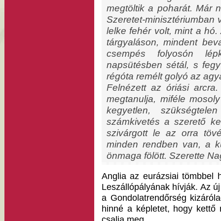
megtöltik a poharát. Már n
Szeretet-minisztériumban v
lelke fehér volt, mint a hó
tárgyaláson, mindent beval
csempés folyosón lépk
napsütésben sétál, s fegy
régóta remélt golyó az agy
Felnézett az óriási arcra
megtanulja, miféle mosoly 
kegyetlen, szükségtele
számkivetés a szerető ke
szivárgott le az orra t
minden rendben van, a kü
önmaga fölött. Szerette Na
Anglia az eurázsiai tömbbel
Leszállópályának hívják. Az új 
a Gondolatrendőrség kizárólag
hinné a képletet, hogy kett
csalja meg.