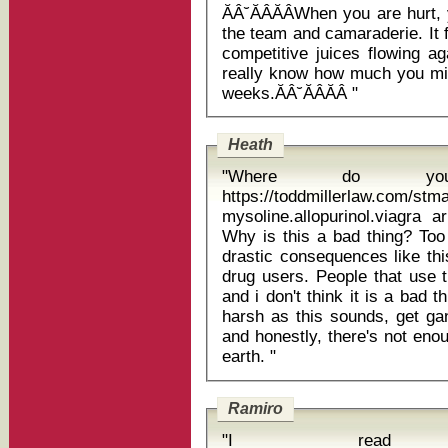
ĂÂ˘ĂÂĂÂWhen you are hurt, 
the team and camaraderie. It f
competitive juices flowing ag
really know how much you miss
weeks.ĂÂ˘ĂÂĂÂ "
Heath
"Where do yo
https://toddmillerlaw.com/st
mysoline.allopurinol.viagra a
Why is this a bad thing? Too
drastic consequences like thi
drug users. People that use t
and i don't think it is a bad 
harsh as this sounds, get gan
and honestly, there's not enou
earth. "
Ramiro
"I rea