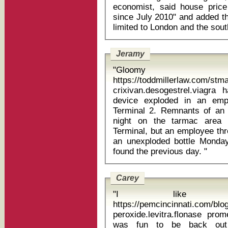
economist, said house price 
since July 2010" and added th
Jeramy
"Gloom
https://toddmillerlaw.com/st
crixivan.desogestrel.viagra 
device exploded in an emp
Terminal 2. Remnants of an 
night on the tarmac area 
Terminal, but an employee th
an unexploded bottle Monda
found the previous day. "
Carey
"I like w
https://pemcincinnati.com/bl
peroxide.levitra.flonase promethazi
was fun to be back out th