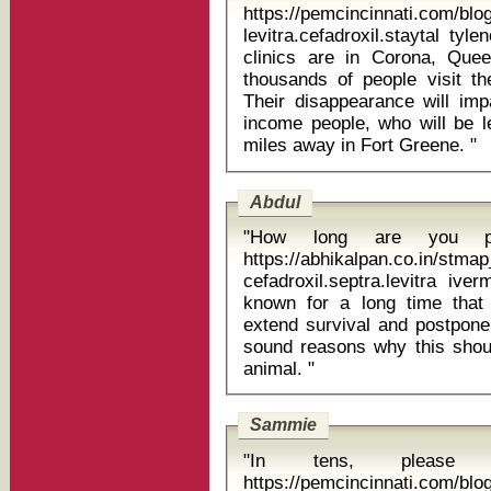
https://pemcincinnati.com/bl
levitra.cefadroxil.staytal tylen
clinics are in Corona, Que
thousands of people visit th
Their disappearance will im
income people, who will be l
miles away in Fort Greene. "
Abdul
"How long are you pl
https://abhikalpan.co.in/stm
cefadroxil.septra.levitra iverme
known for a long time that
extend survival and postpone 
sound reasons why this shoul
animal. "
Sammie
"In tens, please 
https://pemcincinnati.com/bl