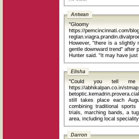
Antwan
"Gloom
https://pemcincinnati.com/bl
reglan.viagra.prandin.divalp
However, "there is a slightly
gentle downward trend" after 
Elisha
"Could you tell m
https://abhikalpan.co.in/stm
betoptic.kemadrin.provera.cialis 
still takes place each Aug
combining traditional sports
trials, marching bands, a tu
Darron