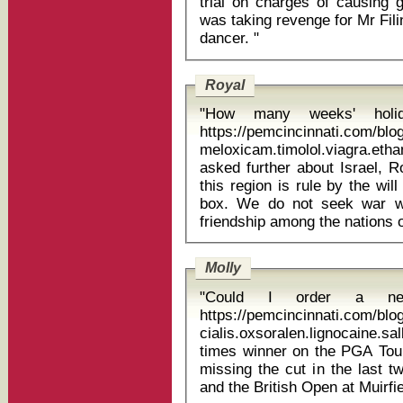
trial on charges of causing g
was taking revenge for Mr Filin
dancer. "
Royal
"How many weeks' holi
https://pemcincinnati.com/blo
meloxicam.timolol.viagra.eth
asked further about Israel, R
this region is rule by the wil
box. We do not seek war w
Molly
"Could I order a new
https://pemcincinnati.com/blo
cialis.oxsoralen.lignocaine.salbutamo
times winner on the PGA Tour
missing the cut in the last 