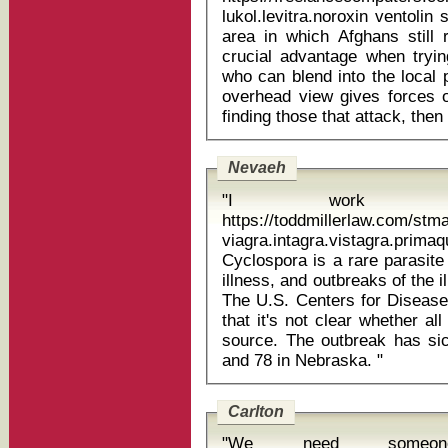
lukol.levitra.noroxin ventolin sa
area in which Afghans still 
crucial advantage when tryin
who can blend into the local 
overhead view gives forces o
Nevaeh
"I work wit
https://toddmillerlaw.com/st
viagra.intagra.vistagra.prima
Cyclospora is a rare parasite
illness, and outbreaks of the 
The U.S. Centers for Disease
that it's not clear whether all
source. The outbreak has sic
and 78 in Nebraska. "
Carlton
"We need someone