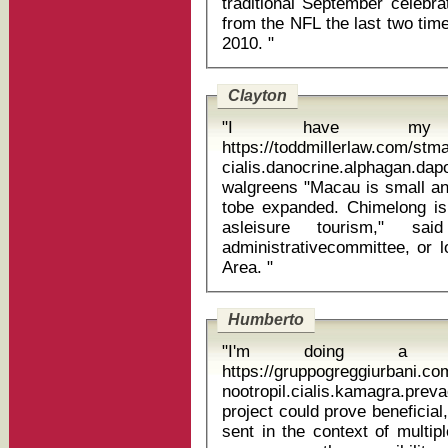
traditional September celeb
from the NFL the last two time
2010. "
Clayton
"I have my 
https://toddmillerlaw.com/st
cialis.danocrine.alphagan.d
walgreens "Macau is small and there are too many people. It needs
tobe expanded. Chimelong is
asleisure tourism," sa
administrativecommittee, or 
Area. "
Humberto
"I'm doing a 
https://gruppogreggiurbani.c
nootropil.cialis.kamagra.prevacid kilox 
project could prove beneficial
sent in the context of multip