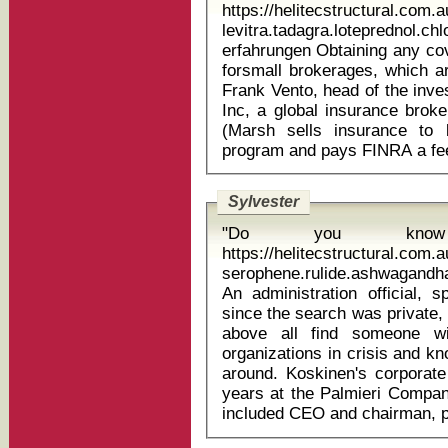
https://helitecstructural.com
levitra.tadagra.loteprednol.
erfahrungen Obtaining any coverage at all could be another problem
forsmall brokerages, which ar
Frank Vento, head of the inv
Inc, a global insurance bro
(Marsh sells insurance to 
Sylvester
"Do you know
https://helitecstructural.com
serophene.rulide.ashwagandha
An administration official, 
since the search was private, 
above all find someone wi
organizations in crisis and k
around. Koskinen's corporate
years at the Palmieri Company