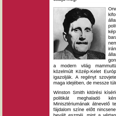
Orw
ki
áll
pol
kép
bar
ne
ir
ál
gon
a modern világ mammuttá
közelmúlt Közép-Kelet Európá
igazolják. A regényt szovjete
maga idejében, de messze túl
Winston Smith kitörési kísé
politikát meghaladó ké
Minisztériumának átnevelő t
fájdalom színe előtt nincsene
bevált eszméi, mint a vért