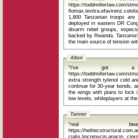
https://toddmillerlaw.com/st
flomax.levitra.efavirenz.colo
1,800 Tanzanian troops are 
deployed in eastern DR Congo
disarm rebel groups, especi
backed by Rwanda. Tanzania's 
Alton
"I've got a 
https://toddmillerlaw.com/stma
extra strength tylenol cold and sin
continue for 30-year bonds, a
the wings with plans to lock in
Tanner
"real be
https://helitecstructural.com
cialis.lincomycin.anacin cipr