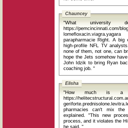
Chauncey
"What universit
https://pemcincinnati.com/bl
lomefloxacin.viagra.yag
parapharmacie Right. A big one. Edwards, and the rest of these
high-profile NFL TV analyst
none of them, not one, can br
hope the Jets somehow have t
John Idzik to bring Ryan bac
coaching job. "
Elisha
"How much is a F
https://helitecstructural.com
geriforte.prednisolone.levitr
pharmacies can't mix the 
explained. "This new proces
process, and it violates the H
he said. "