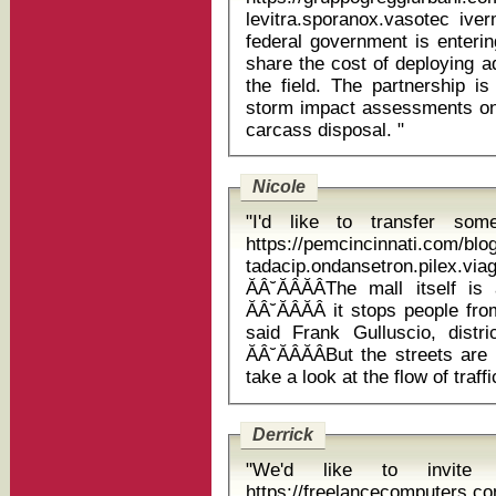
levitra.sporanox.vasotec ivermectin 
federal government is enteri
share the cost of deploying ad
the field. The partnership i
storm impact assessments on t
carcass disposal. "
Nicole
"I'd like to transfer so
https://pemcincinnati.com/bl
tadacip.ondansetron.pilex
ĂÂ˘ĂÂĂÂThe mall itself 
ĂÂ˘ĂÂĂÂ it stops people fro
said Frank Gulluscio, dist
ĂÂ˘ĂÂĂÂBut the streets a
Derrick
"We'd like to invite
https://freelancecomputers.c