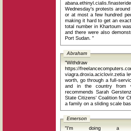
abana.ethinyl.cialis.finasteri
Wednesday's protests around 
or at most a few hundred peo
making it hard to get an exac
total number in Khartoum was 
and there were also demonstr
Port Sudan. "
Abraham
"Withdr
https://freelancecomputers.c
viagra.droxia.aciclovir.zetia levocetirizin
worth, go through a full-serv
and in the country from 
recommends Sarah Gerstenza
State Citizens' Coalition for 
Emerson
"I'm doing a 