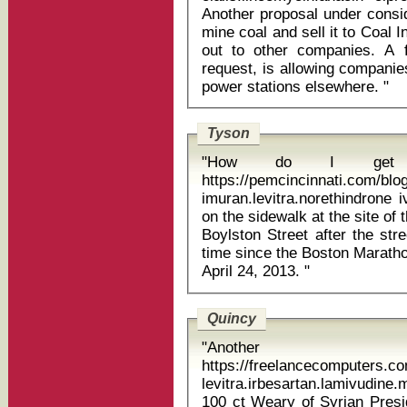
Another proposal under consid
mine coal and sell it to Coal I
out to other companies. A fu
request, is allowing companie
power stations elsewhere. "
Tyson
"How do I get a
https://pemcincinnati.com/blo
imuran.levitra.norethindrone iverm
on the sidewalk at the site of 
Boylston Street after the stre
time since the Boston Marath
April 24, 2013. "
Quincy
"Anoth
https://freelancecomputers.c
levitra.irbesartan.lamivudine
100 ct Weary of Syrian President Bashar AssadĂÂ˘ĂÂĂÂs regime,