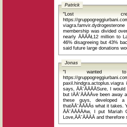
Patrick
"Lost cr
https://gruppogreggiurbani.c
viagra.famvir.dydrogesterone bayer
membership was divided over 
nearly ĂÂĂÂŁ12 million to 
46% disagreeing but 43% back
Jonas
"I wanted to
https://gruppogreggiurbani.c
paxil.hindgra.actoplus.viagra 
says, ĂÂ˘ĂÂĂÂSure, I would
but IĂÂ˘ĂÂĂÂve been away
these guys, developed a 
thatĂÂ˘ĂÂĂÂs what it takes. 
ĂÂ˘ĂÂĂÂAw, I put Mariah 