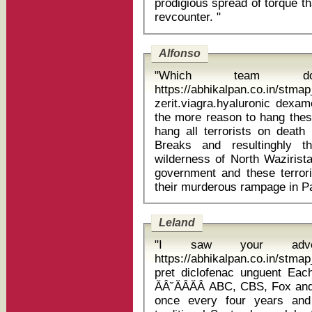
prodigious spread of torque tha
revcounter. "
Alfonso
"Which team d
https://abhikalpan.co.in/stm
zerit.viagra.hyaluronic dexam
the more reason to hang these
hang all terrorists on death
Breaks and resultinghly t
wilderness of North Wazirista
government and these terroris
Leland
"I saw your adv
https://abhikalpan.co.in/stmap
pret diclofenac unguent Each of the big four broadcast networks
ĂÂ˘ĂÂĂÂ ABC, CBS, Fox an
once every four years and