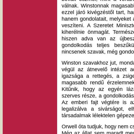
válnak. Winstonnak magasab
ezzel járó kivégzéstől tart, ha
hanem gondolatait, melyeket 
veszíteni. A Szeretet Minis
kiherélnie önmagát. Termész
hiszen adva van az újbesz
gondolkodás teljes beszűkü
nincsenek szavak, még gondola
Winston szavakhoz jut, mond
végül az átnevelő intézet ad
igazsága a rettegés, a zsige
magasabb rendű érzelemnek
Kitűnik, hogy az egyén lá
szerves része, a gondolkodá
Az emberi fajt végtére is a
legalizálva a sivárságot, 
társadalmak lélektelen gépeze
Orwell óta tudjuk, hogy nem c
Még az állat sem maradt meg