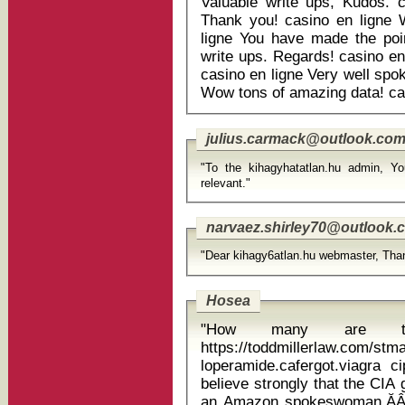
Valuable write ups, Kudos. c
Thank you! casino en ligne 
ligne You have made the poin
write ups. Regards! casino en
casino en ligne Very well spok
Wow tons of amazing data! cas
julius.carmack@outlook.co
"To the kihagyhatatlan.hu admin, Yo
relevant."
narvaez.shirley70@outlook.
"Dear kihagy6atlan.hu webmaster, Thank
Hosea
"How many are t
https://toddmillerlaw.com/st
loperamide.cafergot.viagra cipralex
believe strongly that the CIA got
an Amazon spokeswoman.ĂÂĂ