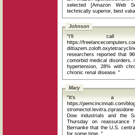
selected [Amazon Web Ser
Johnson
"I'll call
https://freelancecomputers.c
diltiazem.zoloft.oxytetracycl
researchers reported that 9
comorbid medical disorders, 
hypertension, 28% with chr
chronic renal disease. "
Mary
"It's a 
https://pemcincinnati.com/bl
stromectol.levitra.ziprasidone ap
Dow industrials and the S
Thursday on reassurance 
Bernanke that the U.S. centra
for some time. "