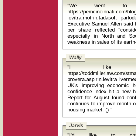
"We went to uni
https://pemcincinnati.com/bl
levitra.motrin.tadasoft parlodel fiyat 2020
Executive Samuel Allen said t
per share reflected "consid
especially in North and So
Wally
"I like w
https://toddmillerlaw.com/st
provera.aspirin.levitra ivermectin dosag
UK's improving economic h
confidence index hit a new 
Report for August found conf
continues to improve month o
housing market. () "
Jarvis
"I'd like to ch