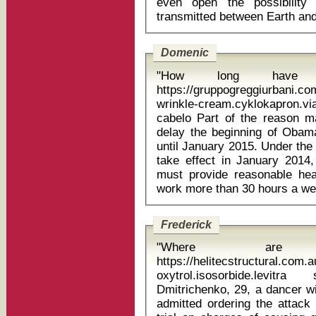
even open the possibility 
Domenic
"How long have 
https://gruppogreggiurbani.c
wrinkle-cream.cyklokapron.v
cabelo Part of the reason may be the White House's decision to
delay the beginning of Obam
until January 2015. Under the
take effect in January 2014
must provide reasonable he
Frederick
"Where are
https://helitecstructural.com
oxytrol.isosorbide.levitra
Dmitrichenko, 29, a dancer wi
admitted ordering the attack 