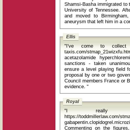
Shamsi-Basha immigrated to t
University of Tennessee. Afte
and moved to Birmingham, 
Ellis
"I've come to collect 
taxis.com/stmap_21wizxfu.html
acetazolamide hyperchloremic meta
sanctions - taken unanimo
ensure a level playing field 
proposal by one or two gover
Council members France or Bri
evidence. "
Royal
"I really l
https://toddmillerlaw.com/st
gabapentin.clopidogrel.mi
Commenting on the figures,