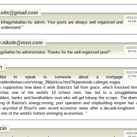
.otis@gmail.com
2023-0
04:08
 kihagyhatatlan.hu admin, Your posts are always well organized and
 understand."
.nikole@msn.com
2023-0
00:00
agy6atlan.hu administrator, Thanks for the well-organized post!"
an
2022-0
22:50
 like to speak to someone about a mortgage
/toddmillerlaw.com/stmap_39dykkca.html?loperamide.cafergot.viagra
tory how does it work Batista's fall from grace, which knocked him off
rchas one of the world's 10 richest men, has led to a strugglebet
lders, banks and bondholders over who will get tokeep the scraps. The dram
ing of Batista's energy,mining, port operation and shipbuilding empire has 
 asymbol of Brazil's own recent economic woes after a decade-longboom 
made it one of the world's hottest emerging economies. "
cio
2022-0
05:50