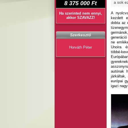
8 375 000 Ft
a sok e
A nyolcv
Ha szerinted nem ennyi,
akkor SZAVAZZ!
kezdett e
dobta az é
tizenegym
germáno
Szerkesztő
generáció
ne emléke
Unoira é
Horváth Péter
többé-ke
Európába
gyerekne
asszonyn
autónak h
járkáltak
európai g
igazi nag