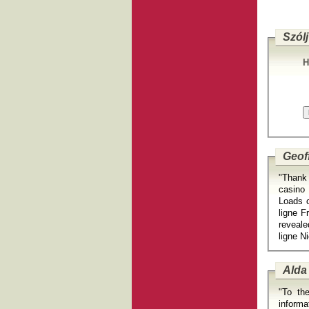
Szólj
H
Geof
"Thank
casino
Loads o
ligne F
reveale
ligne N
Alda
"To the
informa