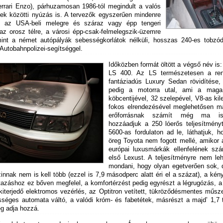
rrari Enzo), párhuzamosan 1986-tól megindult a valós
ek közötti nyúzás is. A tervezők egyszerűen mindenre
k: az USA-beli melegre és száraz vagy épp tengeri
 az orosz télre, a városi épp-csak-felmelegszik-üzemre
int a német autópályák sebességkorlátok nélküli, hosszas 240-es tobzód
Autobahnpolizei-segítséggel.
Időközben formát öltött a végső név is
LS 400. Az LS természetesen a ren
fantáziadús Luxury Sedan rövidítése,
pedig a motorra utal, ami a mag
köbcentijével, 32 szelepével, V8-as ki
fokos elrendezésével meglehetősen m
erőforrásnak számít még ma i
hozzáadjuk a 250 lóerős teljesítményt
5600-as fordulaton ad le, láthatjuk, 
öreg Toyota nem fogott mellé, amikor 
európai luxusmárkák ellenfelének szá
első Lexust. A teljesítményre nem leh
mondani, hogy olyan egetverően sok, 
innak nem is kell több (ezzel is 7,9 másodperc alatt éri el a százat), a ké
tazáshoz ez bőven megfelel, a komfortérzést pedig egyrészt a légrugózás, a
iterjedő elektromos vezérlés, az Optitron vetített, tükröződésmentes műsze
séges automata váltó, a valódi króm- és fabetétek, másrészt a majd’ 1,7 
eg adja hozzá.