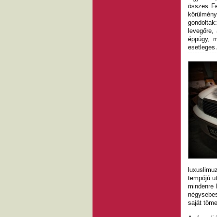
összes Fe
körülmény
gondolta
levegőre,
éppúgy, m
esetleges 
luxuslimuz
tempójú u
mindenre k
négysebes
saját töm