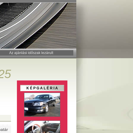
Az ajánlási időszak lezárult
25
K É P G A L É R I A
batár