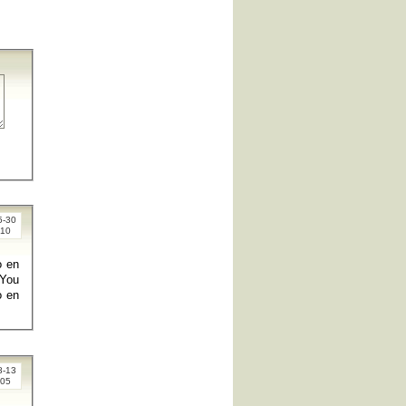
5-30
:10
o en
 You
o en
8-13
:05