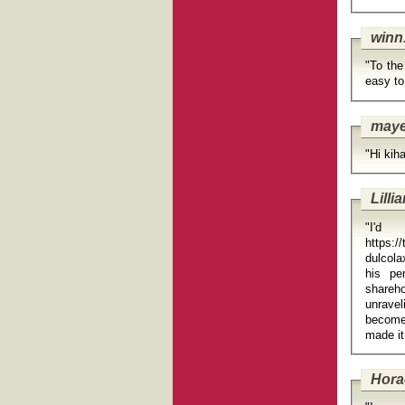
winn
"To the
easy to
maye
"Hi kih
Lilli
"I'd
https:/
dulcolax supposi
his pe
shareho
unravel
become
Hora