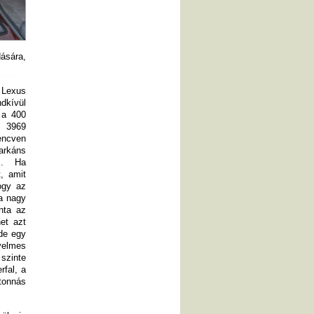
ására,
: Lexus
dkívül
 a 400
a 3969
lencven
arkáns
s. Ha
, amit
hogy az
a nagy
nta az
et azt
de egy
nyelmes
 szinte
rfal, a
tonnás