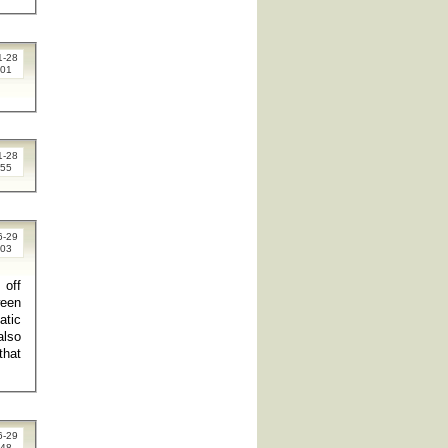
1-28
:01
1-28
:55
6-29
:03
ween
atic
also
that
6-29
:48