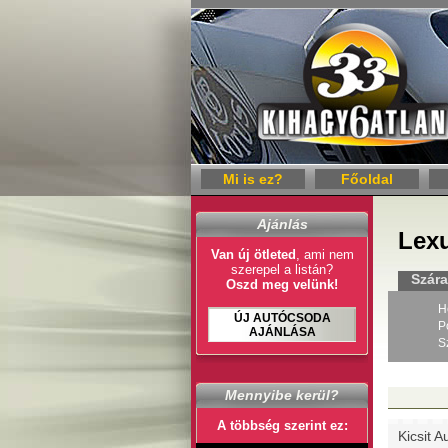
Mi is ez?
Főoldal
Ajánlás
Lex
Van új ötleted
, ami nem
szerepel a listán?
Szára
Oszd meg velünk!
H
ÚJ AUTÓCSODA
P
AJÁNLÁSA
S
Mennyibe kerül?
A többség szerint ez:
Kicsit A