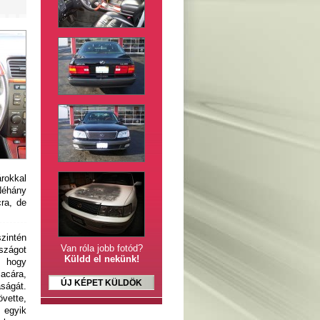
rokkal
 Néhány
cra, de
zintén
Van róla jobb fotód?
rszágot
Küldd el nekünk!
, hogy
cára,
ÚJ KÉPET KÜLDÖK
aságát.
vette,
 egyik