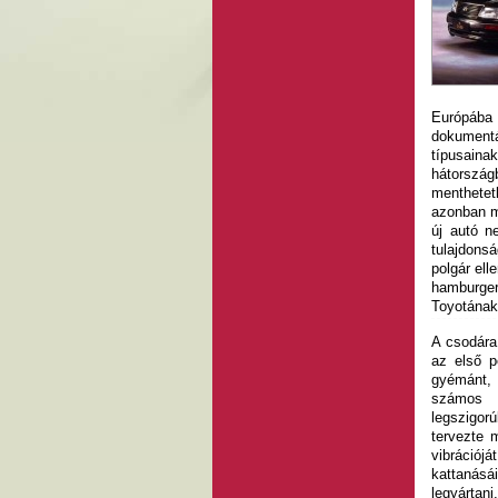
Európába 
dokumentá
típusainak
hátorszá
menthetet
azonban mé
új autó n
tulajdons
polgár ell
hamburge
Toyotána
A csodára 
az első p
gyémánt, 
számos 
legszigor
tervezte 
vibráció
kattanásá
legyártan