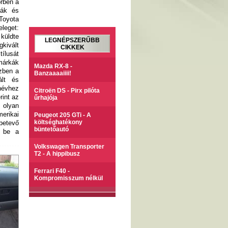
örben a
kák és
 Toyota
eleget:
 küldte
LEGNÉPSZERŰBB
gkivált
CIKKEK
ílusát
márkák
Mazda RX-8 -
özben a
Banzaaaaiiii!
ált és
 névhez
Citroën DS - Pirx pilóta
rint az
űrhajója
 olyan
erikai
Peugeot 205 GTi - A
költséghatékony
 betevő
büntetőautó
k be a
Volkswagen Transporter
T2 - A hippibusz
Ferrari F40 -
Kompromisszum nélkül