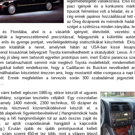
legelmebetegebb vállalkozása. Első k
piaci igények és a konkurens már
típusok felmérése volt a feladat, és a
cég ennek japános hozzáállással tett 
az Öreg dizájnerek és mérnökök hadát
széjjel a szélrózsa minden irányába, le
és Floridába, ahol is a vásárlók igényeit, életvitelét, vezetési st
lták a legmesszebbmenő precizitással, feljegyezték a különféle autó
 erős és gyenge pontjait, vevőelégedettségi statisztikákat készítettek. Ek
gban kitalálták a nevet, amelynek hátán az USA-ban kissé lesajn
lenül kisautónak bélyegzett Toyota kiemelkedhetett a skatulyából: Lexus. A
g jó ideig nem tartozott egyetlen prototípus sem, mert Eidzsi parancsa sze
em tartalmazhatott semmit már meglévő Toyota modellekből, mindemellett
ágokkal kellett rendelkeznie, hogy a Cadillacen és Buickon nevelkedett am
enállhatatlan késztetést érezzen arra, hogy mostantól ebbe csorgassa a napi
rét. Ennek megfelelően a tervezés során 300 szabadalmat jegyezte
k…
várni kellett egészen 1985-ig, ekkor készült el ugyanis
éldány, szigorúan tesztelés céljából. Egy csiszolatlan
amely 1400 mérnök, 2300 technikus, 60 dizájner és
más résztvevő közreműködésével készült el, a
úbb alapelvek figyelembevételével.( Hangmérnökök hada
meg a hifi hangminőségén túl az autó összes zaját és
ját, az ajtók csapódásának hangjától a kapcsolók
ig.) Ezután újabb és újabb prototípusokat kellett
i, szám szerint 450-et (ez több, mint a világon létező