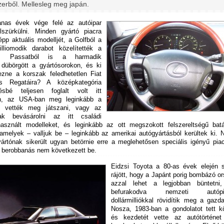
zerből. Mellesleg meg japán.
anas évek vége felé az autóipar
lszürkülni. Minden gyártó piacra
pp aktuális modelljét, a Golfból a
illiomodik darabot közelítették a
k, Passatból is a harmadik
 dübörgött a gyártósorokon, és ki
zne a korszak feledhetetlen Fiat
s Regatáira? A középkategória
vésbé teljesen foglalt volt itt
n, az USA-ban meg leginkább a
k vették meg játszani, vagy az
ak bevásárolni az itt családi
asznált modelleket, és leginkább az ott megszokott felszereltségű batá
, amelyek – valljuk be – leginkább az amerikai autógyártásból kerültek ki.
yártónak sikerült ugyan betörnie erre a meglehetősen speciális igényű pia
y berobbanás nem következett be.
Eidzsi Toyota a 80-as évek elején s
rájött, hogy a Japánt porig bombázó o
azzal lehet a legjobban büntetni
befurakodva nemzeti autópia
dollármilliókkal rövidítik meg a gazd
Nosza, 1983-ban a gondolatot tett kö
és kezdetét vette az autótörténet