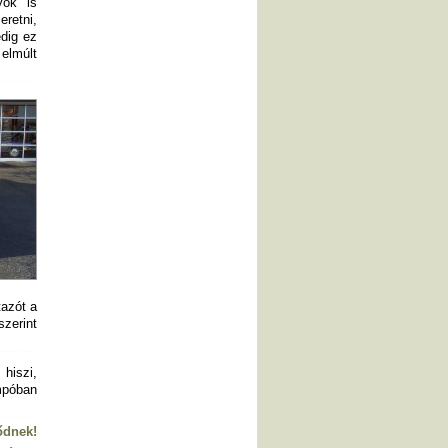
yök is
retni,
edig ez
elmúlt
tazót a
zerint
 hiszi,
empóban
ődnek!