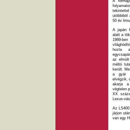
A formáj
folyamato
tekintette
utóbbiból
50 év lim
A japán 
alatt a tö
1989-ben 
világhódít
hozta 
egycsapás
az elmúl
méltó tul
került. Me
a gyár á
elvégzik, 
akarja 
végtelen 
XX. száza
Lexus-vás
Az LS400 
járjon utá
van egy H