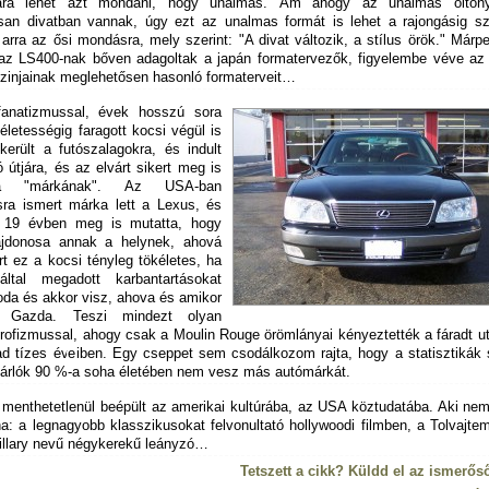
ára lehet azt mondani, hogy unalmas. Ám ahogy az unalmas öltön
san divatban vannak, úgy ezt az unalmas formát is lehet a rajongásig sze
l arra az ősi mondásra, mely szerint: "A divat változik, a stílus örök." Márp
 az LS400-nak bőven adagoltak a japán formatervezők, figyelembe véve az 
uzinjainak meglehetősen hasonló formaterveit…
fanatizmussal, évek hosszú sora
kéletességig faragott kocsi végül is
került a futószalagokra, és indult
ó útjára, és az elvárt sikert meg is
a "márkának". Az USA-ban
ra ismert márka lett a Lexus, és
t 19 évben meg is mutatta, hogy
ajdonosa annak a helynek, ahová
rt ez a kocsi tényleg tökéletes, ha
ltal megadott karbantartásokat
oda és akkor visz, ahova és amikor
a Gazda. Teszi mindezt olyan
profizmussal, ahogy csak a Moulin Rouge örömlányai kényeztették a fáradt u
d tízes éveiben. Egy cseppet sem csodálkozom rajta, hogy a statisztikák s
árlók 90 %-a soha életében nem vesz más autómárkát.
menthetetlenül beépült az amerikai kultúrába, az USA köztudatába. Aki nem
na: a legnagyobb klasszikusokat felvonultató hollywoodi filmben, a Tolvajt
illary nevű négykerekű leányzó…
Tetszett a cikk? Küldd el az ismerős