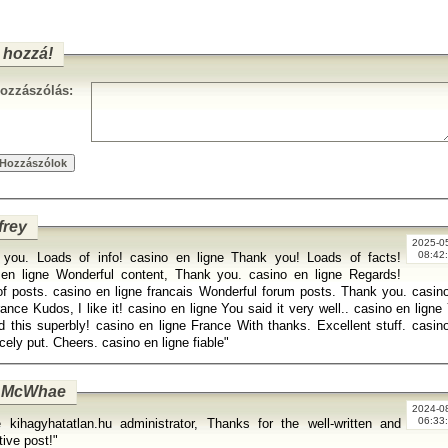
 hozzá!
ozzászólás:
frey
2025-0
08:42
 you. Loads of info! casino en ligne Thank you! Loads of facts!
 en ligne Wonderful content, Thank you. casino en ligne Regards!
f posts. casino en ligne francais Wonderful forum posts. Thank you. casin
rance Kudos, I like it! casino en ligne You said it very well.. casino en ligne
d this superbly! casino en ligne France With thanks. Excellent stuff. casin
icely put. Cheers. casino en ligne fiable"
 McWhae
2024-0
06:33
 kihagyhatatlan.hu administrator, Thanks for the well-written and
tive post!"