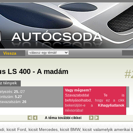
Vissza
us LS 400 - A madám
#
z tények
Vagy mégsem?
elyezés:
25.
/27
Szavazatoddal Te is
ontszám:
5.27
befolyásolhatod
, hogy ez a cikk
zavazatszám:
26
bekerüljön-e a
Kihagy6atlanok
névsorába!
A téma további cikkei
udi, kicsit Ford, kicsit Mercedes, kicsit BMW, kicsit valamelyik amerikai 