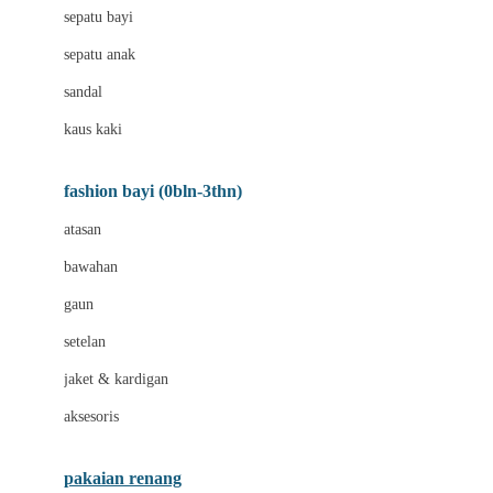
Bio Oil
sepatu bayi
Biolane
sepatu anak
Bite Fighters
sandal
Bizzi Growin
kaus kaki
Blackmores
fashion bayi (0bln-3thn)
Blooming Marvellous
atasan
Bonnels
bawahan
Bravado
gaun
Bruder
setelan
Brush Baby
jaket & kardigan
Buds Organics
aksesoris
Bugaboo
Buggygear
pakaian renang