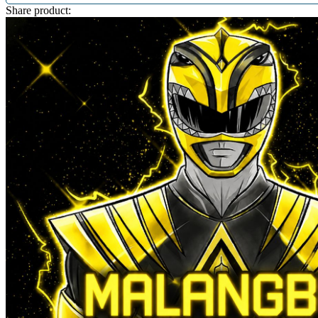
Share product: