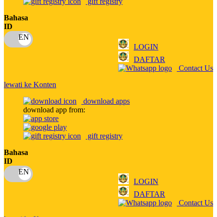
gift registry
Starbooks
Bahasa
ID
Stick-O
Stokke
LOGIN
DAFTAR
Sudocrem
Contact Us
Sumimo
lewati ke Konten
Sunnylife
download apps
Sun-Staches
download app from:
Swimava
gift registry
T
Bahasa
ID
Tommee Tippee
Trunki
LOGIN
DAFTAR
Tutti Bambini
Contact Us
Twistshake