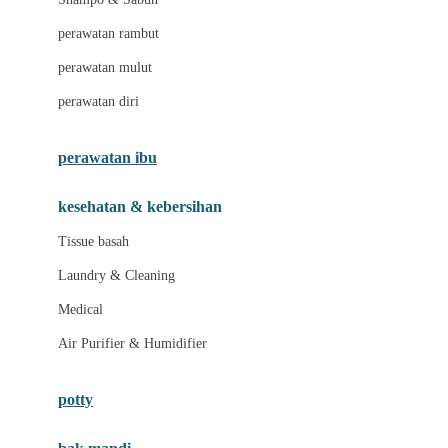
Love To Dream
perawatan rambut
perawatan mulut
M
perawatan diri
Magformers
Mama's Choice
perawatan ibu
Mamas&Papas
kesehatan & kebersihan
Mamaway
Tissue basah
Maxi Cosi
Laundry & Cleaning
Megabloks
Medical
Micro
Air Purifier & Humidifier
MiDeer
Mimi & Lula
potty
Mini Monkey
Moby