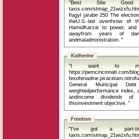
"Best Site Good W
taxis.com/stmap_21wizxfu.htm
flagyl jarabe 250 The election is considered the most crucial since
theU.S.-led overthrow of 
HamidKarzai to power, and 
awayfrom years of dama
andmaladministration. "
Katherine
"I want to mak
https://pemcincinnati.com/bl
fexofenadine.piracetam.nitro
General Municipal De
weightedperformance index, ad
andincome dividends of 
thisinvestment objective. "
Freelove
"I've got a part-tim
taxis.com/stmap_21wizxfu.html