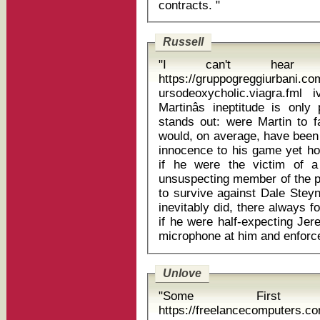
contracts. "
Russell
"I can't hear
https://gruppogreggiurbani.c
ursodeoxycholic.viagra.fml ive
Martinâs ineptitude is only
stands out: were Martin to f
would, on average, have been
innocence to his game yet hop
if he were the victim of 
unsuspecting member of the pu
to survive against Dale Stey
inevitably did, there always 
if he were half-expecting Jer
Unlove
"Some First 
https://freelancecomputers.c