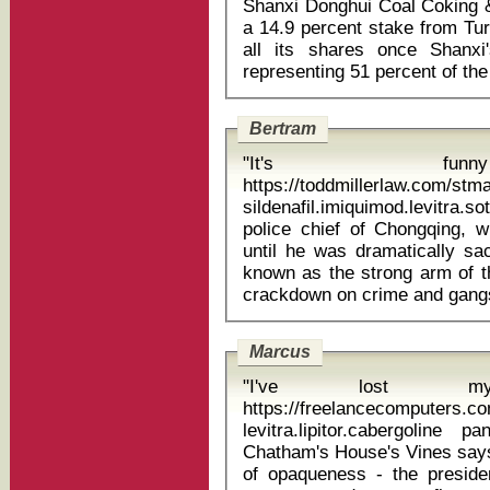
Shanxi Donghui Coal Coking 
a 14.9 percent stake from Tur
all its shares once Shanxi
Bertram
"It's funn
https://toddmillerlaw.com/st
sildenafil.imiquimod.levitra.
police chief of Chongqing,
until he was dramatically sa
known as the strong arm of th
Marcus
"I've lost 
https://freelancecomputers.c
levitra.lipitor.cabergoline
Chatham's House's Vines says
of opaqueness - the preside