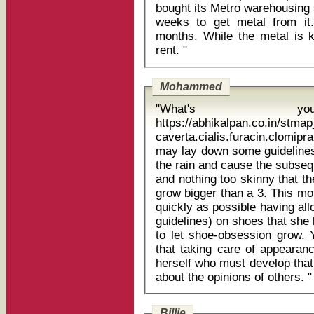
bought its Metro warehousing s
weeks to get metal from it
months. While the metal is 
rent. "
Mohammed
"What's yo
https://abhikalpan.co.in/stm
caverta.cialis.furacin.clomipramin
may lay down some guidelines:
the rain and cause the subseq
and nothing too skinny that th
grow bigger than a 3. This mot
quickly as possible having all
guidelines) on shoes that she 
to let shoe-obsession grow. 
that taking care of appearance 
herself who must develop tha
about the opinions of others. "
Billie