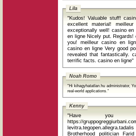
Lila
"Kudos! Valuable stuff! casin
excellent material! meille
exceptionally well! casino en
en ligne Nicely put. Regards!
you! meilleur casino en lig
casino en ligne Very good po
revealed that fantastically. 
terrific facts. casino en ligne"
Noah Romo
"Hi kihagyhatatlan.hu administrator, 
real-world applications."
Kenny
"Have you
https://gruppogreggiurbani.c
levitra.tegopen.allegra.tadal
Brotherhood politician Fari