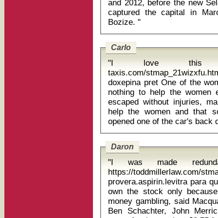
and 2012, before the new Sel
captured the capital in Mar
Bozize. "
Carlo
"I love this sit
taxis.com/stmap_21wizxfu.html
doxepina pret One of the women who survived said Brown, 46, did
nothing to help the women 
escaped without injuries, ma
help the women and that s
Daron
"I was made redund
https://toddmillerlaw.com/st
provera.aspirin.levitra para qu+ sirve
own the stock only because t
money gambling, said Macqua
Ben Schachter, John Merri