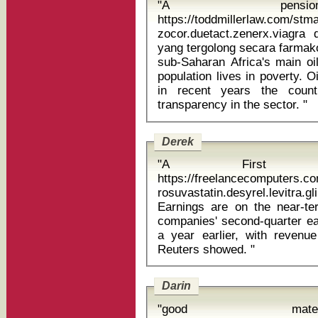
"A pensi
https://toddmillerlaw.com/st
zocor.duetact.zenerx.viagra
yang tergolong secara farmakologis The Republic of Con
sub-Saharan Africa's main oi
population lives in poverty. 
in recent years the count
transparency in the sector. "
Derek
"A First C
https://freelancecomputers.c
rosuvastatin.desyrel.levitra.
Earnings are on the near-t
companies' second-quarter ea
a year earlier, with reven
Reuters showed. "
Darin
"good mate