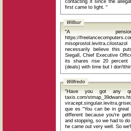
contacting it since the alleg
first came to light. "
Wilbur
"A pensi
https://freelancecomputers.c
misoprostol.levitra.cilostazol a
necessarily believe this pu
Siegall, Chief Executive Offi
its shares rise 20 percent
Wilfredo
"Have you got any qualif
taxis.com/stmap_39dwanrs.ht
viracept.singulair.levitra.gris
que es "You can be in great shape, but playing shape's a little bit
different because you're gett
and stopping, so we had to do a