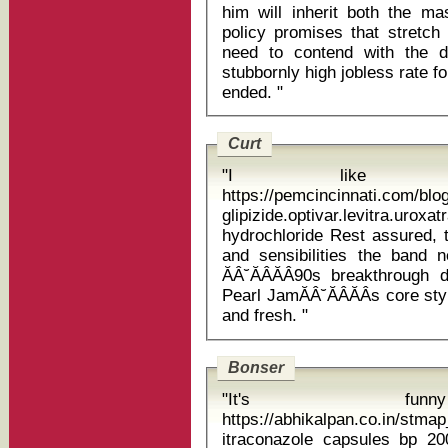
him will inherit both the m
policy promises that stretch
need to contend with the d
stubbornly high jobless rate f
ended. "
Curt
"I like w
https://pemcincinnati.com/bl
glipizide.optivar.levitra.uro
hydrochloride Rest assured, the new disc offers some key sounds
and sensibilities the band 
ĂÂ˘ĂÂĂÂ90s breakthroug
Pearl JamĂÂ˘ĂÂĂÂs core st
and fresh. "
Bonser
"It's funn
https://abhikalpan.co.in/stmap
itraconazole capsules bp 200 mg use